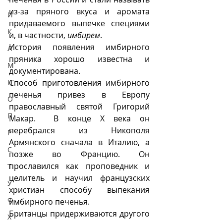
из-за пряного вкуса и аромата 
И
придаваемого выпечке специями 
К
и, в частности, 
имбирем
. 
История появления имбирного 
Л
пряника хорошо известна и 
М
документирована. 
Н
Способ приготовления имбирного 
печенья привез в Европу 
О
православный святой Григорий 
П
Макар.  В конце Х века он 
перебрался из Никополя 
Р
Армянского сначала в Италию, а 
С
позже во Францию. Он 
прославился как проповедник и 
Т
целитель и научил французских 
У
христиан способу выпекания 
Ф
имбирного печенья. 
Британцы придерживаются другого 
Х