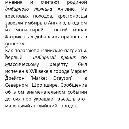
мнения и считают родиной  
Ц
имбирного пряника 
Англию. Из 
крестовых походов, крестоносцы 
Ч
завезли имбирь в Англию, в одном 
Ш
из монастырей  некий монах 
Щ
Патрик стал добавлять пряность в 
выпечку.
Ы
Как полагают английские патриоты, 
Э
первый  
имбирный пряник
 по 
классическому рецепту был 
Ю
испечен в XVII веке в городе Маркет 
Я
Дрейтон (Market Drayton)  в 
Северном  Шропшире. Сообщение 
об этом знаменательном событии 
до сих пор украшает въезд в этот 
маленький английский городок.