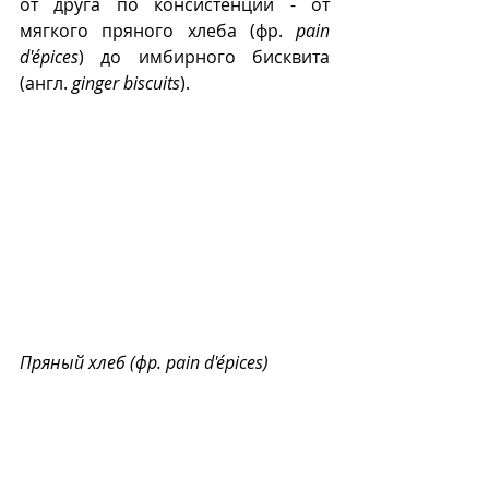
от друга по консистенции - от 
мягкого пряного хлеба (фр. 
pain 
d'épices
) до имбирного бисквита 
(англ. 
ginger biscuits
).
Пряный хлеб (фр. pain d'épices)