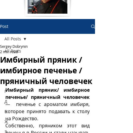
Post
All Posts
Sergey Dobrynin
All Posts
2 min read
Имбирный пряник /
А
имбирное печенье /
Б
пряничный человечек
В
Имбирный пряник/ имбирное 
Г
печенье/ пряничный человечек 
Д
—  печенье с ароматом имбиря, 
которое принято подавать к столу 
Е
на Рождество.
Ж
Собственно, пряником этот вид 
З
печенья в России и стали называть 