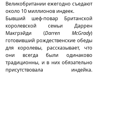
Великобритании ежегодно съедают 
около 10 миллионов индеек.
Бывший шеф-повар Британской 
королевской семьи Даррен 
Макгрэйди (
Darren McGrady
) 
готовивший рождественские обеды 
для королевы, рассказывает, что 
они всегда были одинаково 
традиционны, и в них обязательно 
присутствовала  индейка. 
Отличались они только начинками, 
которыми индеек фаршировали. 
Это могли быть каштаны, лук, 
шалфей, пастернак или 
брюссельская капуста. Несмотря на 
это свидетельство, журналисты и 
блогеры фантазируют о каких-то 
особенных блюдах для королевских 
особ. 