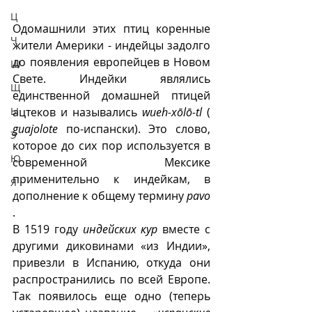
Ц
Одомашнили этих птиц коренные 
Ч
жители Америки - индейцы задолго 
до появления европейцев в Новом 
Ш
Свете. Индейки являлись 
Щ
единственной домашней птицей 
ацтеков и назывались 
wueh-xōlō-tl
 ( 
Ы
guajolote
 по-испански). Это слово, 
Э
которое до сих пор используется в 
Ю
современной Мексике 
применительно к индейкам, в 
Я
дополнение к общему термину 
pavo
. 
В 1519 году 
индейских кур
 вместе с 
другими диковинами «из Индии», 
привезли в Испанию, откуда они 
распространились по всей Европе. 
Так появилось еще одно (теперь 