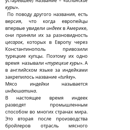
устаревшее) название – «
испанские 
куры
».  
 По поводу другого названия, есть 
версия, что когда европейцы 
впервые увидели 
индеек
 в Америке, 
они приняли их за разновидность 
цесарок
, которых в Европу через 
Константинополь привозили 
турецкие купцы. Поэтому их одно 
время  называли «
турецкие куры
». А 
в английском языке за индейками 
закрепилось название «
turkey
»
.
Мясо индейки называется 
индюшатина
.
В настоящее время индеек 
разводят промышленным 
способом во многих странах мира. 
Это вторая после производства 
бройлеров отрасль мясного 