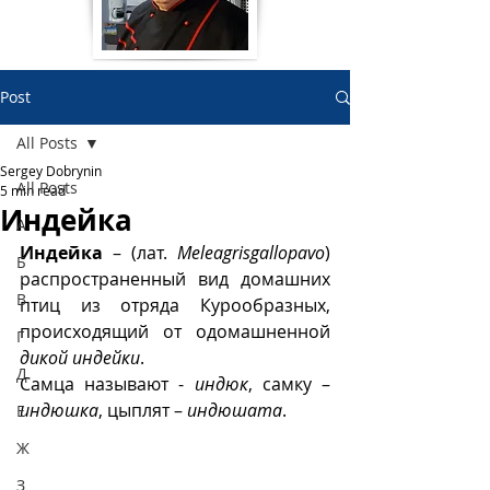
Post
All Posts
Sergey Dobrynin
All Posts
5 min read
Индейка
А
Индейка
 –
(лат. 
Meleagrisgallopavo
) 
Б
распространенный вид домашних 
В
птиц из отряда Курообразных, 
происходящий от одомашненной 
Г
дикой индейки
.
Д
Самца называют - 
индюк
, самку – 
индюшка
, цыплят – 
индюшата
. 
Е
Ж
З