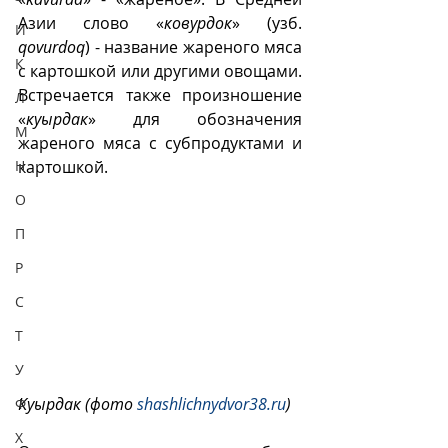
Азии слово «
ковурдок
» (узб. 
И
qovurdoq
) - название жареного мяса 
К
с картошкой или другими овощами. 
Встречается также произношение 
Л
«
куырдак
» для обозначения 
М
жареного мяса с субпродуктами и 
Н
картошкой.
О
П
Р
С
Т
У
Куырдак (фото 
shashlichnydvor38.ru
)
Ф
Х