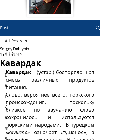
Post
All Posts
Sergey Dobrynin
All Posts
1 min read
Кавардак
А
Кавардак
 – (устар.) беспорядочная 
Б
смесь различных продуктов 
В
питания. 
Слово, вероятнее всего, тюркского 
Г
происхождения, поскольку  
Д
близкое по звучанию слово 
сохранилось и используется 
Е
тюркскими народами.  В турецком 
Ж
«
kavurma
» означает «тушеное», а 
З
«
kavurda
» - «жареное». В Средней 