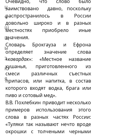
Очевидно, что слово было 
Ц
заимствовано  давно, поскольку 
распространилось в России 
Ч
довольно широко и в разных 
Ш
местностях приобрело иные 
значения.  
Щ
Словарь Брокгауза и Ефрона 
Ы
определяет значение слова 
Э
«
кавардак
»: «Местное название 
кушанья, приготовленного из 
Ю
смеси различных съестных 
Я
припасов, или напитка, в состав 
которого входят водка, брага или 
пиво и сотовый мед». 
В.В. Похлебкин приводит несколько 
примеров использования этого 
слова в разных частях России: 
«Туляки так называют нечто вроде 
окрошки с толчеными черными 