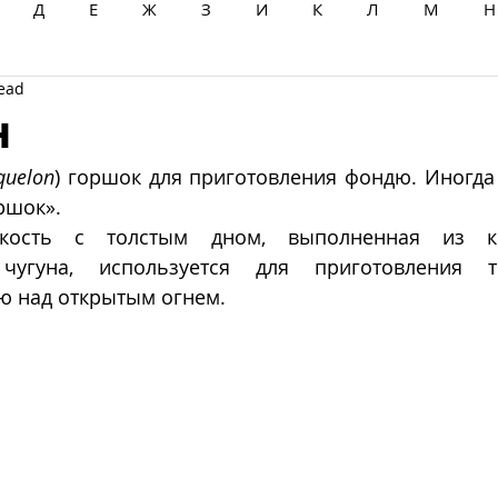
Д
Е
Ж
З
И
К
Л
М
Н
read
Ц
Ч
Ш
Щ
Ы
Э
Ю
Я
н
quelon
) горшок для приготовления фондю. Иногда 
ршок».
мкость с толстым дном, выполненная из к
чугуна, используется для приготовления тр
ю над открытым огнем.