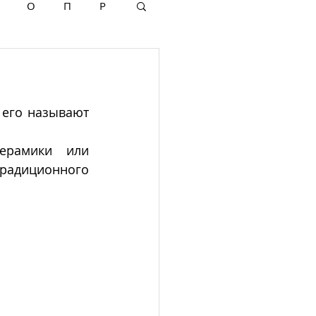
О
П
Р
его называют 
ерамики или 
адиционного 