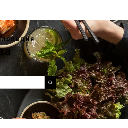
клопедия
ва