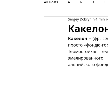
All Posts
А
Б
В
Г
Sergey Dobrynin
1 min 
С
Т
У
Ф
Х
Какело
Какелон
 – (фр. 
ca
просто «фондю-го
Термостойкая е
эмалированного 
альпийского фонд