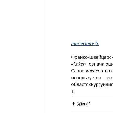
marieclaire.fr
Франко-швейцарс
«
Kakel
», означающ
Слово 
какелон
 в с
используется се
областяхБургундия
К