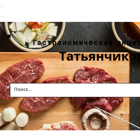
Гастрономическая энци
Татьянчико