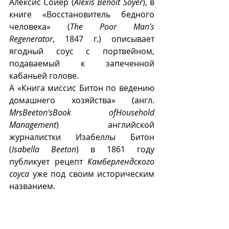
Алексис Сойер (
Alexis Benoît Soyer
), в 
книге
«Восстановитель бедного 
человека» (
The Poor Man's 
Regenerator
, 1847 г.) описывает 
ягодный соус с портвейном, 
подаваемый к запеченной  
кабаньей голове.
А «Книга миссис Битон по ведению 
домашнего хозяйства» (англ. 
MrsBeeton'sBook ofHousehold 
Management
)
английской 
журналистки Изабеллы Битон 
(
Isabella Beeton
) в 1861 году 
публикует рецепт 
Камберлендского 
соуса
 уже под своим историческим 
названием.