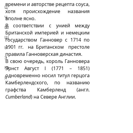
времени и авторстве рецепта соуса, 
Ц
хотя происхождение названия 
Ч
вполне ясно. 
В соответствии с унией между 
Ш
Британской империей и немецким 
Щ
государством Ганновер с 1714 по 
1901 гг.  на Британском  престоле 
Ы
правила Ганноверская династия. 
Э
В свою очередь, король Ганновера 
Ю
Эрнст Август I (1771 – 1851) 
одновременно носил титул герцога 
Я
Камберлендского, по названию 
графства Камберленд (англ.
Cumberland
) на Севере Англии.