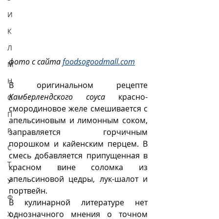
И
К
Л
фото с сайта 
foodsogoodmall.com
М
Н
В оригинальном рецепте 
Камберлендского соуса
 красно-
О
смородиновое желе смешивается с 
П
апельсиновым и лимонным соком, 
Р
заправляется горчичным 
порошком и кайенским перцем. В 
С
смесь добавляется припущенная в 
Т
красном вине соломка из 
апельсиновой цедры, лук-шалот и 
У
портвейн.
Ф
В кулинарной литературе нет 
однозначного мнения о точном 
Х