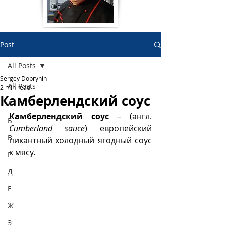
Post
All Posts
Sergey Dobrynin
All Posts
2 min read
Камберлендский соус
А
Камберлендский соус
 – (англ. 
Б
Cumberland sauce
) европейский 
В
пикантный холодный ягодный соус 
к мясу. 
Г
Д
Е
Ж
З