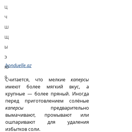
Ц
Ч
Ш
Щ
Ы
Э
bonduelle.az
Ю
Я
Считается, что мелкие 
каперсы
имеют более мягкий вкус, а 
крупные — более пряный. Иногда 
перед приготовлением солёные 
каперсы
 предварительно 
вымачивают, промывают или 
ошпаривают для удаления 
избытков соли. 