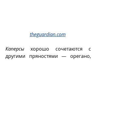
theguardian.com
Каперсы
 хорошо сочетаются с 
другими пряностями — орегано, 
розмарином, душицей, тимьяном, 
базиликом, душицей и чесноком. 
В России 
каперсы
 появились наряду 
с другими иностранными 
кулинарными заимствованиями в 
XVIII веке. Они приобрели 
популярность при дворах 
императриц в эпоху фаворитизма.  
Плоды каперсов из-за своей  
формы считались афродизиаком, а 