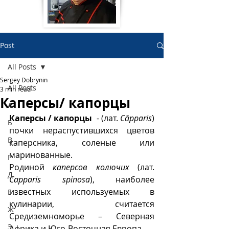
Post
All Posts
Sergey Dobrynin
All Posts
3 min read
Каперсы/ капорцы
А
Каперсы / капорцы  
- (лат. 
Cāpparis
) 
Б
почки нераспустившихся цветов 
В
каперсника, соленые или 
маринованные. 
Г
Родиной 
каперсов колючих
 (лат. 
Д
Capparis spinosa
), наиболее 
известных используемых в 
Е
кулинарии, считается 
Ж
Средиземноморье – Северная 
З
Африка и Юго-Восточная Европа.