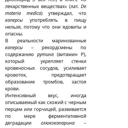
лекарственных веществах» (лат. 
De 
materia medica
) утверждал, что 
каперсы
 употреблять в пищу 
нельзя, потому что они ядовиты и 
опасны. 
В реальности маринованные 
каперсы
 – рекордсмены по 
содержанию 
рутина
 (витамин Р), 
который  укрепляет стенки 
кровеносных сосудов, усиливает 
кровоток, предотвращает 
образование тромбов, застоя 
крови.  
Интенсивный вкус, иногда 
описываемый как схожий с черным 
перцем или горчицей, развивается 
по мере ферментативной 
деградации 
глюкокапарина
 – 