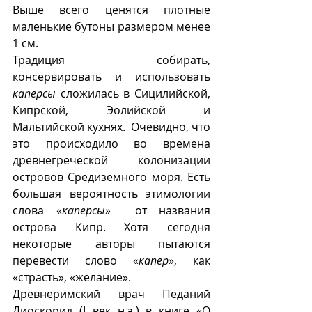
Выше всего ценятся плотные 
маленькие бутоны размером менее 
1 см. 
Традиция собирать, 
консервировать и использовать 
каперсы
 сложилась в Сицилийской, 
Кипрской, Эолийской и 
Мальтийской кухнях.  Очевидно, что 
это происходило во времена 
древнегреческой колонизации 
островов Средиземного моря. Есть 
большая вероятность этимологии 
слова «
каперсы
»  от названия 
острова Кипр. Хотя сегодня 
некоторые авторы пытаются 
перевести слово «
капер
», как 
«страсть», «желание».
Древнеримский врач Педаний 
Диоскорид (I век н.э.) в книге «О 