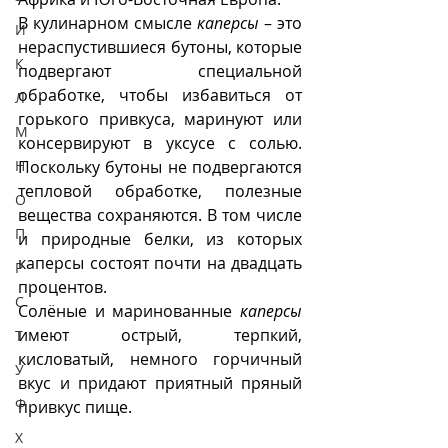
В кулинарном смысле 
каперсы
 – это 
И
нераспустившиеся бутоны, которые 
К
подвергают специальной 
обработке, чтобы избавиться от 
Л
горького привкуса, маринуют или 
М
консервируют в уксусе с солью. 
Н
Поскольку бутоны не подвергаются 
тепловой обработке, полезные 
О
вещества сохраняются. В том числе 
П
и природные белки, из которых 
каперсы состоят почти на двадцать 
Р
процентов.
С
Солёные и маринованные 
каперсы
имеют острый, терпкий, 
Т
кисловатый, немного горчичный 
У
вкус и придают приятный пряный 
Ф
привкус пище. 
Х