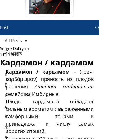
Post
All Posts
Sergey Dobrynin
All Posts
1 min read
Кардамон / кардамом
А
Кардамон / кардамом
 – (греч. 
Б
καρδάμωμον) пряность из плодов 
В
растения 
Amomum cardamomum
семейства Имбирные. 
Г
Плоды кардамона обладают 
Д
сильным ароматом с выраженными 
камфорными тонами и 
Е
принадлежат к числу самых 
Ж
дорогих специй. 
З
Кардамон с XVI века привозили в 