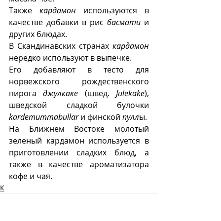
Также 
кардамон
 используются в 
качестве добавки в рис 
басмати
 и 
других блюдах. 
В Скандинавских странах 
кардамон
нередко используют в выпечке. 
Его добавляют в тесто для 
норвежского рождественского 
пирога 
джулкаке
 (швед. 
Julekake
), 
шведской сладкой булочки  
kardemummabullar
 и финской 
пулл
ы. 
На Ближнем Востоке молотый 
зеленый кардамон используется в 
приготовлении сладких блюд, а 
также в качестве ароматизатора 
кофе и чая.
К