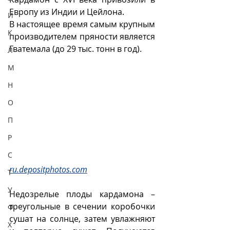
Европу из Индии и Цейлона.
И
В настоящее время самым крупным 
К
производителем пряности является 
Гватемала (до 29 тыс. тонн в год).
Л
М
Н
О
П
Р
С
ru.depositphotos.com
Т
У
Недозрелые плоды кардамона – 
треугольные в сечении коробочки 
Ф
сушат на солнце, затем увлажняют 
Х