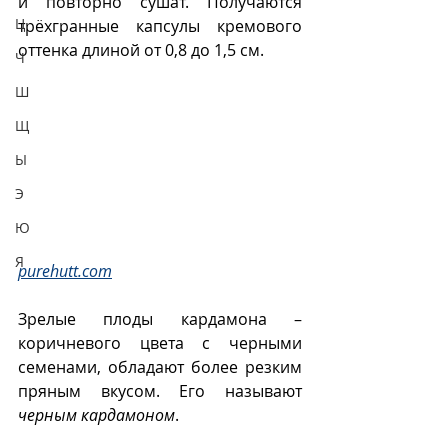
и повторно сушат. Получаются 
Ц
трёхгранные капсулы кремового 
оттенка длиной от 0,8 до 1,5 см.
Ч
Ш
Щ
Ы
Э
Ю
Я
purehutt.com
Зрелые плоды кардамона – 
коричневого цвета с черными 
семенами, обладают более резким 
пряным вкусом. Его называют 
черным кардамоном
.