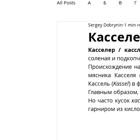
All Posts
А
Б
В
Г
Sergey Dobrynin
1 min 
С
Т
У
Ф
Х
Касселе
Касселер / касс
соленая и подкопч
Происхождение на
мясника Касселя 
Кассель (
Kassel
) в
Главным образом, 
Но часто кусок 
ка
гарниром из кисло