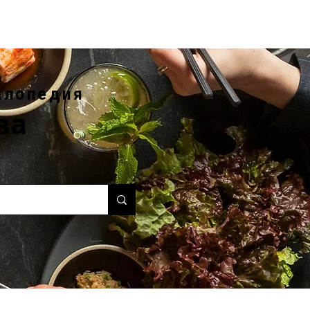
клопедия
ва