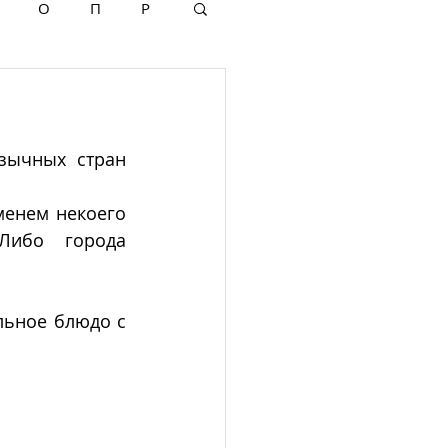
О
П
Р
зычных стран 
енем некоего 
Либо  города 
льное блюдо с 