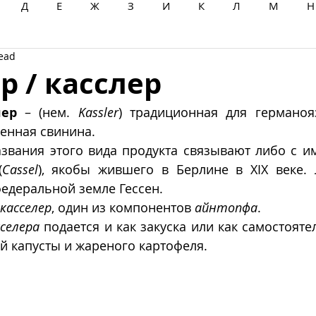
Д
Е
Ж
З
И
К
Л
М
Н
read
Ц
Ч
Ш
Щ
Ы
Э
Ю
Я
р / касслер
лер
 – (нем. 
Kassler
) традиционная для германоя
енная свинина.
звания этого вида продукта связывают либо с им
(
Cassel
), якобы жившего в Берлине в XIX веке. 
 федеральной земле Гессен.
касселер
, один из компонентов 
айнтопфа
.
сселера
 подается и как закуска или как самостояте
й капусты и жареного картофеля.