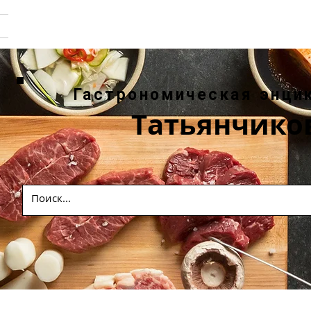
Гастрономическая энци
Татьянчико