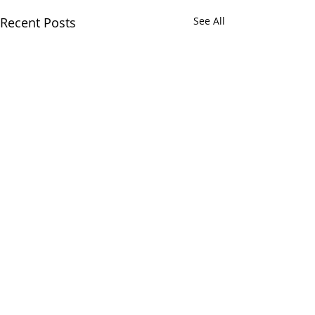
Recent Posts
See All
Апициевский корпус
Апициевский корпус —
распространенное в
Comments