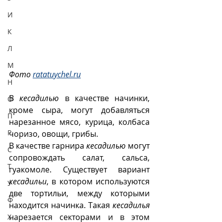
И
К
Л
М
Фото 
ratatuychel.ru
Н
В 
кесадилью
 в качестве начинки, 
О
кроме сыра, могут добавляться 
П
нарезанное мясо, курица, колбаса 
Р
чоризо, овощи, грибы. 
В качестве гарнира 
кесадилью
 могут 
С
сопровождать салат, сальса, 
Т
гуакомоле. Существует вариант 
кесадильи
, в котором используются 
У
две тортильи, между которыми 
Ф
находится начинка. Такая 
кесадилья
нарезается секторами и в этом 
Х