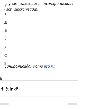
случае называется «
синкронисада
» 
Ц
(исп. 
sincronizada
).
Ч
Ш
Щ
Ы
Э
Ю
Я
Синкронисада. Фото 
lisa.ru.
К