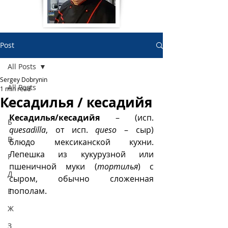
Post
All Posts
Sergey Dobrynin
All Posts
1 min read
Кесадилья / кесадийя
А
Кесадилья/кесадийя
 – (исп. 
Б
quesadilla
, от исп. 
queso
 – сыр) 
В
блюдо мексиканской кухни. 
Лепешка из кукурузной или 
Г
пшеничной муки (
тортилья
) с 
Д
сыром, обычно сложенная 
пополам.  
Е
Ж
З