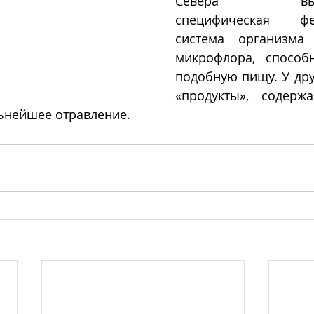
Севера выраба
специфическая фер
система организма
микрофлора, способн
подобную пищу. У дру
«продукты», содержа
льнейшее отравление.