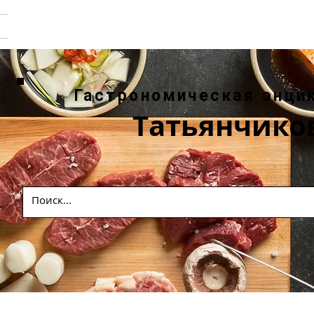
Гастрономическая энци
Татьянчико