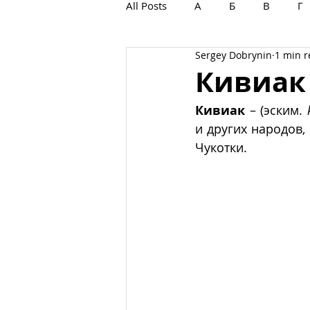
All Posts
А
Б
В
Г
Sergey Dobrynin
1 min 
С
Т
У
Ф
Х
Кивиак
Кивиак
 – (эским. 
и других народов,
Чукотки. 