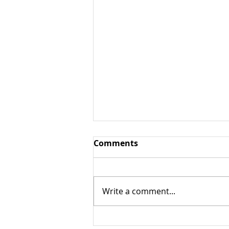
Аюрведичсекая
Comments
кулинария
Аюрведичсекая кулинария –
направление в кулинарии,
Write a comment...
основанное на индуистской
философско-медицинской
системы Аюрведа (санскр.