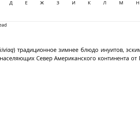
Д
Е
Ж
З
И
К
Л
М
Н
read
Ц
Ч
Ш
Щ
Ы
Э
Ю
Я
kiviaq
) традиционное зимнее блюдо инуитов, эским
 населяющих Север Американского континента от 