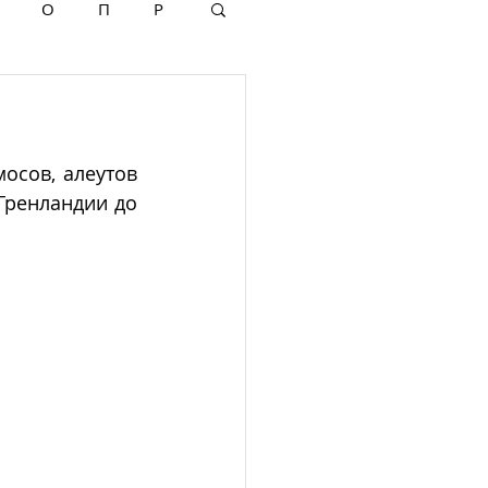
О
П
Р
осов, алеутов 
Гренландии до 