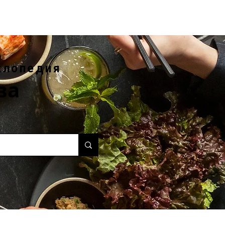
клопедия
ва