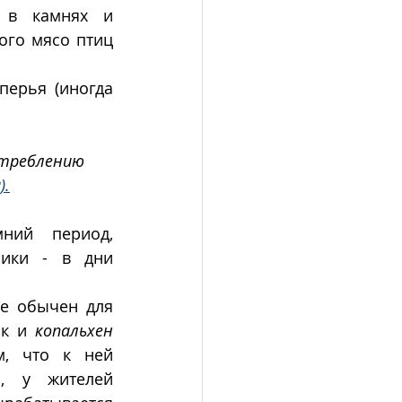
 в камнях и 
ого мясо птиц 
ерья (иногда 
отреблению 
).
ий период, 
ики - в дни 
е обычен для 
к и 
копальхен
м, что к ней 
, у жителей 