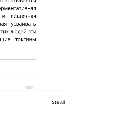
тывается 
ментативная 
 и кишечная 
ая усваивать 
гих людей эти 
щие токсины  
See All