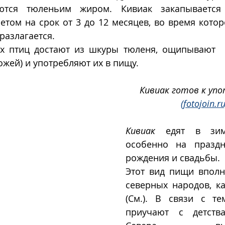
ются тюленьим жиром. Кивиак закапывается
етом на срок от 3 до 12 месяцев, во время котор
разлагается. 
 птиц достают из шкуры тюленя, ощипывают  п
ожей) и употребляют их в пищу.
Кивиак готов к уп
(fotojoin.ru
Кивиак
 едят в зимн
особенно на праздн
рождения и свадьбы.
Этот вид пищи вполн
северных народов, ка
(См.). В связи с те
приучают с детства