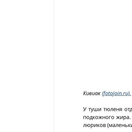
Кивиак 
(fotojoin.ru).
У туши тюленя отд
подкожного жира. 
люриков (маленьки