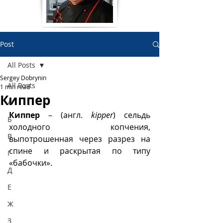
Post
All Posts
Sergey Dobrynin
All Posts
1 min read
Киппер
А
Киппер
 – (англ. 
kipper
) сельдь 
Б
холодного копчения, 
В
выпотрошенная через разрез на 
спине и раскрытая по типу 
Г
«бабочки».  
Д
Е
Ж
З