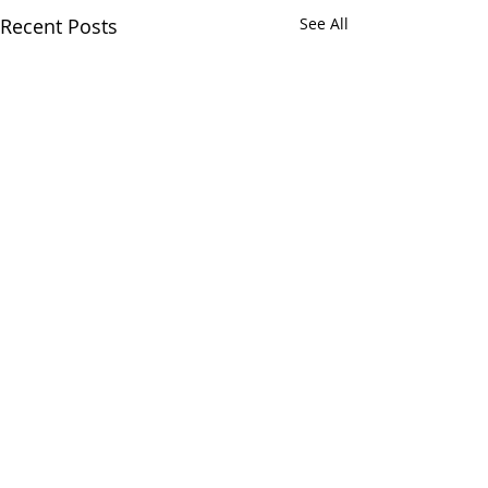
Recent Posts
See All
Апициевский корпус
Апициевский корпус —
распространенное в
Comments