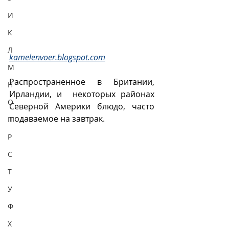
И
К
Л
kamelenvoer.blogspot.com
М
Распространенное в Британии, 
Н
Ирландии, и  некоторых районах 
О
Северной Америки блюдо, часто 
подаваемое на завтрак.
П
Р
С
Т
У
Ф
Х