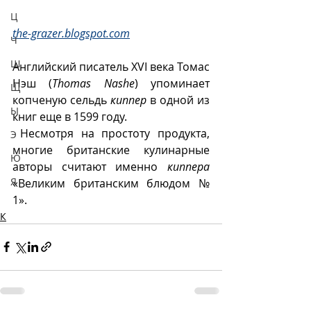
Ц
the-grazer.blogspot.com
Ч
Ш
Английский писатель XVI века Томас 
Нэш (
Thomas Nashe
) упоминает 
Щ
копченую сельдь 
киппер
 в одной из 
Ы
книг еще в 1599 году.
 Несмотря на простоту продукта, 
Э
многие британские кулинарные 
Ю
авторы считают именно 
киппера
Я
«Великим британским блюдом № 
1».
К