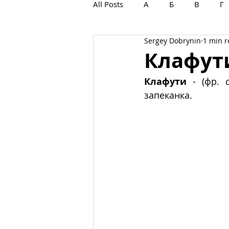
All Posts
А
Б
В
Г
Sergey Dobrynin
1 min 
С
Т
У
Ф
Х
Клафут
Клафути
 - (фр. 
запеканка.  