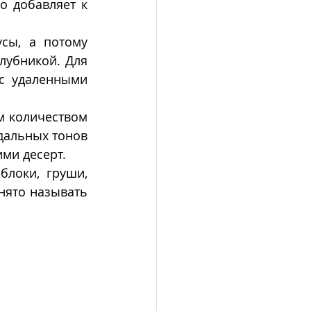
о добавляет к 
сы, а потому 
лубникой. Для 
с удаленными 
м количеством 
дальных тонов 
ми десерт.
локи, груши, 
персики, их нарезают тонкими дольками, и в этом случае блюдо принято называть 