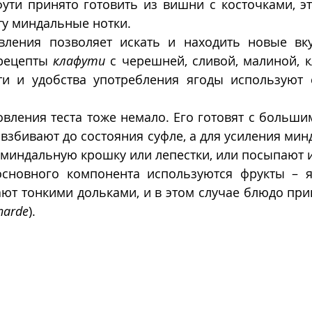
ути принято готовить из вишни с косточками, эт
у миндальные нотки. 
вления позволяет искать и находить новые вку
рецепты 
клафути
 с черешней, сливой, малиной, к
и и удобства употребления ягоды используют 
вления теста тоже немало. Его готовят с больши
а взбивают до состояния суфле, а для усиления мин
 миндальную крошку или лепестки, или посыпают и
основного компонента используются фрукты – яб
narde
).