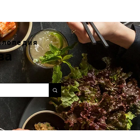
клопедия
ва