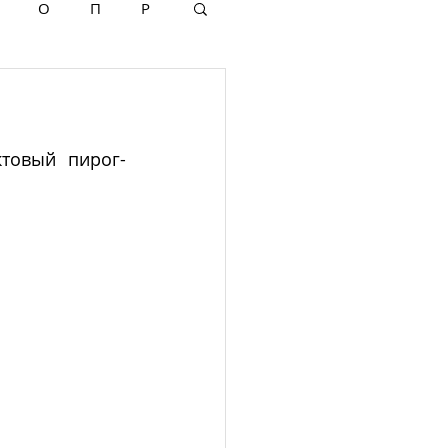
О
П
Р
ктовый пирог-