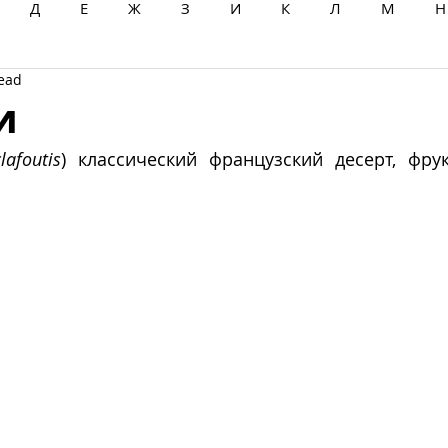
Д
Е
Ж
З
И
К
Л
М
Н
read
Ц
Ч
Ш
Щ
Ы
Э
Ю
Я
и
clafoutis
) классический французский десерт, фру