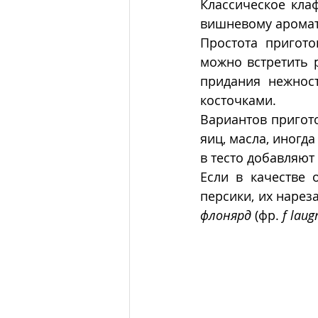
Классическое клаф
вишневому аромат
Простота пригото
можно встретить 
придания нежност
косточками. 
Вариантов пригото
яиц, масла, иногд
в тесто добавляют
Если в качестве 
флонярд
 (фр. 
f laug