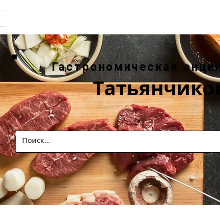
Гастрономическая энци
Татьянчико