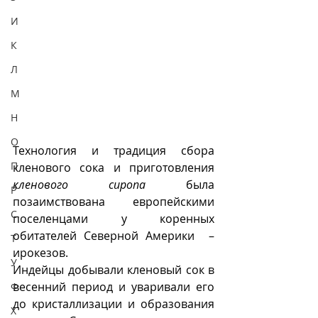
И
К
Л
М
Н
О
Технология и традиция сбора 
П
кленового сока и приготовления 
кленового сиропа
 была 
Р
позаимствована европейскими 
С
поселенцами у коренных 
обитателей Северной Америки  – 
Т
ирокезов.  
У
Индейцы добывали кленовый сок в 
весенний период и уваривали его 
Ф
до кристаллизации и образования 
Х