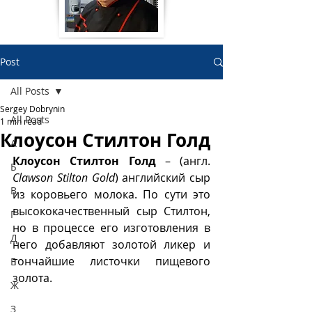
Post
All Posts
Sergey Dobrynin
All Posts
1 min read
Клоусон Стилтон Голд
А
Клоусон Стилтон Голд
 – (англ. 
Б
Clawson Stilton Gold
) английский сыр 
В
из коровьего молока. По сути это 
высококачественный сыр Стилтон, 
Г
но в процессе его изготовления в 
Д
него добавляют золотой ликер и 
тончайшие листочки пищевого 
Е
золота.
Ж
З