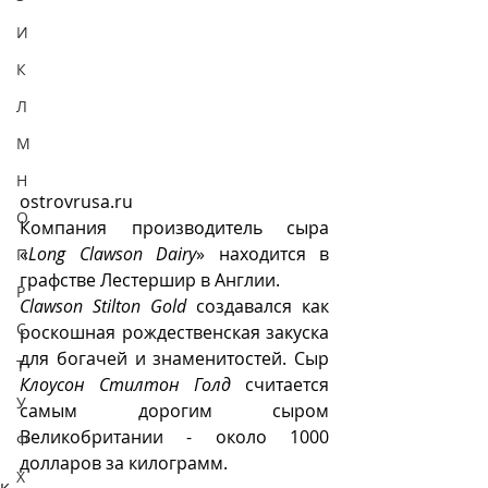
И
К
Л
М
Н
ostrovrusa.ru
О
Компания производитель сыра  
«
Long Clawson Dairy
» находится в 
П
графстве Лестершир в Англии.
Р
Clawson Stilton Gold
 создавался как 
С
роскошная рождественская закуска 
для богачей и знаменитостей. Сыр 
Т
Клоусон Стилтон Голд
 считается 
У
самым дорогим сыром 
Великобритании - около 1000 
Ф
долларов за килограмм.
Х