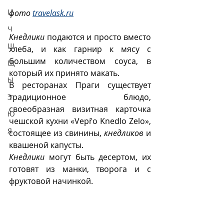
Ц
фото 
travelask.ru
Ч
Кнедлики
 подаются и просто вместо 
Ш
хлеба, и как гарнир к мясу с 
большим количеством соуса, в 
Щ
который их принято макать. 
Ы
В ресторанах Праги существует 
традиционное блюдо, 
Э
своеобразная визитная карточка  
Ю
чешской кухни «Vepřo Knedlo Zelo», 
Я
состоящее из свинины, 
кнедликов 
и 
квашеной капусты. 
Кнедлики
 могут быть десертом, их 
готовят из манки, творога и с 
фруктовой начинкой.