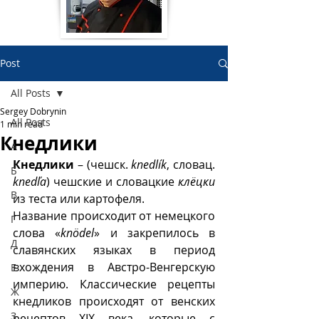
Post
All Posts
Sergey Dobrynin
All Posts
1 min read
Кнедлики
А
Кнедлики 
– (чешск. 
knedlík
, словац. 
Б
knedľa
) чешские и словацкие 
клёцки
В
из теста или картофеля.
Название происходит от немецкого 
Г
слова «
knödel
» и закрепилось в 
Д
славянских языках в период 
вхождения в Австро-Венгерскую 
Е
империю. Классические рецепты 
Ж
кнедликов происходят от венских 
З
рецептов XIX века, которые с 