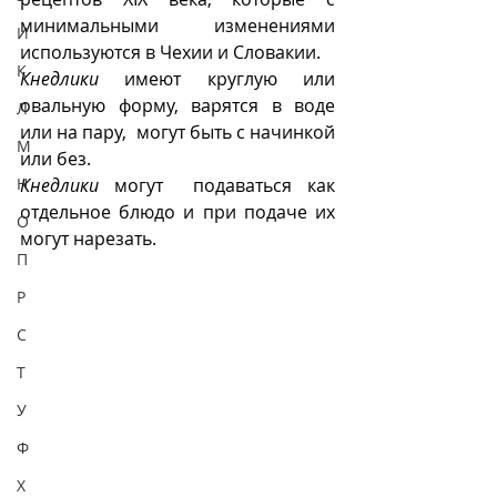
минимальными изменениями 
И
используются в Чехии и Словакии.
К
Кнедлики
 имеют круглую или 
овальную форму, варятся в воде 
Л
или на пару,  могут быть с начинкой 
М
или без.  
Н
Кнедлики
 могут  подаваться как 
отдельное блюдо и при подаче их 
О
могут нарезать.
П
Р
С
Т
У
Ф
Х