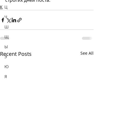
строгих дней поста.   
Ц
К
Ч
Ш
Щ
Ы
Recent Posts
See All
Э
Ю
Я