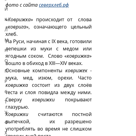
фото с сайта 
северхлеб.рф
И
«
Коврижка
» происходит от  слова 
К
«
коврига
», означающего цельный 
Л
хлеб.
М
На Руси, начиная с IX века, готовили 
лепешки из муки с медом или 
Н
ягодным соком.  Слово «
коврижка
» 
О
вошло в обиход в XIII—XIV веках.
Основные компоненты 
коврижек
 - 
П
мука, мед, изюм, орехи. Часто 
Р
коврижка
 состоит из двух слоёв 
С
теста и слоя повидла между ними. 
Сверху 
коврижки
 покрывают 
Т
глазурью. 
У
Коврижки
 считаются постной 
выпечкой,  их разрешено 
Ф
употреблять во время не слишком 
Х