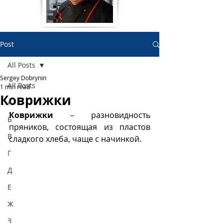
Post
All Posts
Sergey Dobrynin
All Posts
1 min read
Коврижки
А
Коврижки
 – разновидность 
Б
пряников, состоящая из пластов 
В
сладкого хлеба, чаще с начинкой. 
Г
Д
Е
Ж
З