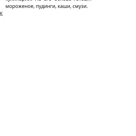
мороженое, пудинги, каши, смузи.
К
М
Recent Posts
See All