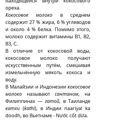
находящейся внутри кокосового 
ореха. 
Кокосовое молоко
 в среднем 
содержит 27 % жира, 6 % углеводов 
и около 4 % белка. Помимо этого, 
молоко содержит витамины В1, В2, 
В3, С.
В отличие от кокосовой воды, 
кокосовое молоко получают 
искусственным путём, смешивая 
измельчённую мякоть кокоса и 
воду. 
В Малайзии и Индонезии 
кокосовое 
молоко
 называют 
сантаном
, на 
Филиппинах — 
гатой
, в Таиланде 
катхи
 (
kathi
), в Индии naariyal ka 
doodh, во Вьетнаме - Nước cốt dừa.