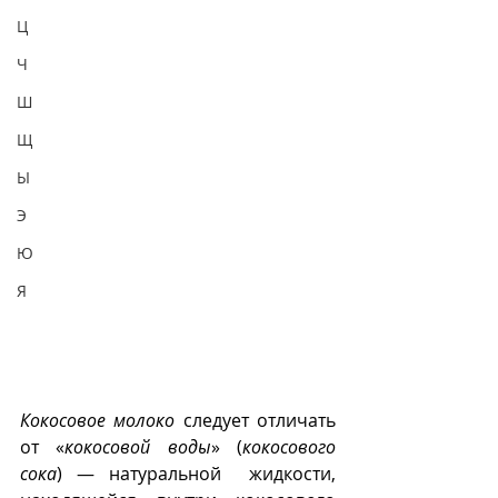
Ц
Ч
Ш
Щ
Ы
Э
Ю
Я
Кокосовое молоко
 следует отличать 
от «
кокосовой воды
» (
кокосового 
сока
) — натуральной  жидкости, 