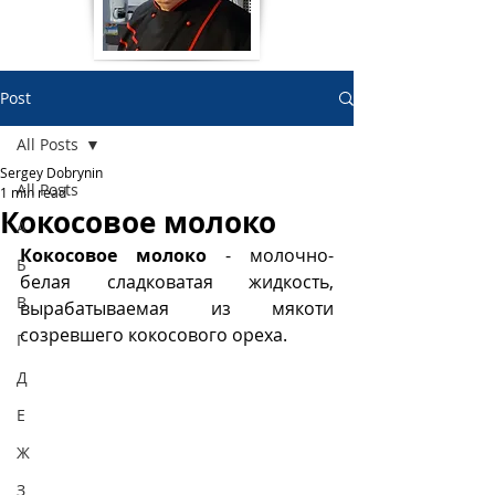
Post
All Posts
Sergey Dobrynin
All Posts
1 min read
Кокосовое молоко
А
Кокосовое молоко
 - молочно-
Б
белая сладковатая жидкость, 
В
вырабатываемая из мякоти 
созревшего кокосового ореха. 
Г
Д
Е
Ж
З