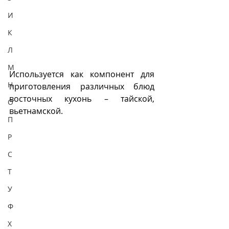
И
К
Л
М
Используется как компонент для 
Н
приготовления различных блюд 
восточных кухонь – тайской, 
О
вьетнамской. 
П
Р
С
Т
У
Ф
Х