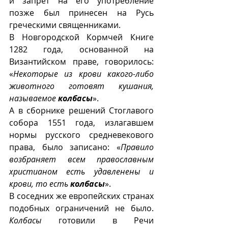
и запрет на его употребление 
позже был принесен на Русь 
греческими священниками. 
В Новгородской Кормчей Книге 
1282 года, основанной на 
Византийском праве, говорилось: 
«
Некоторые из крови какого-либо 
животного готовят кушания, 
называемое 
колбасы
». 
А в сборнике решений Стоглавого 
собора 1551 года, излагавшем 
нормы русского средневекового 
права, было записано: «
Правило 
возбраняет всем православным 
христианом есть удавленены и 
крови, то есть 
колбасы
».
В соседних же европейских странах 
подобных ограничений не было. 
Колбасы
 готовили в Речи 