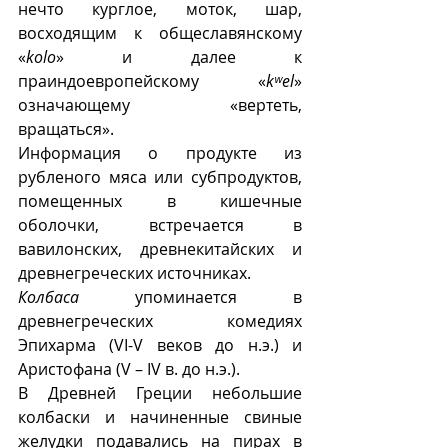
нечто курглое, моток, шар, 
восходящим к общеславянскому 
«
kolo
» и далее к 
праиндоевропейскому «
kʷel
» 
означающему «вертеть, 
вращаться».
Информация о продукте из 
рубленого мяса или субпродуктов, 
помещенных в кишечные 
оболочки, встречается в 
вавилонских, древнекитайских и 
древнегреческих источниках.
Колбаса
 упоминается в 
древнегреческих комедиях 
Эпихарма (VI-V веков до н.э.) и 
Аристофана (V – IV в. до н.э.).
В Древней Греции небольшие 
колбаски и начиненные свиные 
желудки подавались на пирах в 