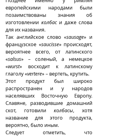
Позднее именно у римлян 
европейскими народами были 
позаимствованы знания об 
изготовлении 
колбас
 и даже слова 
для их названия.
Так английское слово «
sausage
» и 
французское «
saucisse
» происходят, 
вероятнее всего, от латинского 
«
salsus
» – соленый, а немецкое 
«
wurst
» восходит к латинскому 
глаголу «
vertere
» – вертеть, крутить.
Этот продукт был широко 
распространен и у народов 
населявших Восточную Европу. 
Славяне, разводившие домашний 
скот, готовили 
колбасы
, хотя 
название для этого продукта, 
вероятно, было иным.
Следует отметить, что 