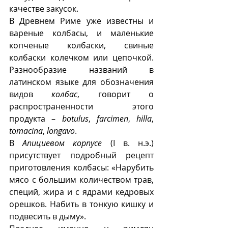
качестве закусок.
В Древнем Риме уже известны и 
вареные колбасы, и маленькие 
копченые колбаски, свиные 
колбаски колечком или цепочкой. 
Разнообразие названий в 
латинском языке для обозначения 
видов 
колбас
, говорит о 
распространенности этого 
продукта – 
botulus
, 
farcimen
, 
hilla
, 
tomacina
, 
longavo
.
В 
Апициевом корпусе
 (I в. н.э.) 
присутствует подробный рецепт 
приготовления колбасы: «Нарубить 
мясо с большим количеством трав, 
специй, жира и с ядрами кедровых 
орешков. Набить в тонкую кишку и 
подвесить в дыму».