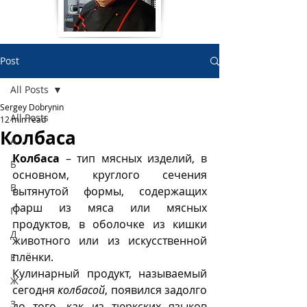
Post
All Posts
Sergey Dobrynin
All Posts
12 min read
Колбаса
А
Колбаса 
– тип мясных изделий, в 
Б
основном, круглого сечения 
В
вытянутой формы, содержащих 
фарш из мяса или мясных 
Г
продуктов, в оболочке из кишки 
Д
животного или из искусственной 
плёнки.  
Е
Кулинарный продукт, называемый 
Ж
сегодня 
колбасой
, появился задолго 
З
до того, как из тюркских языков 