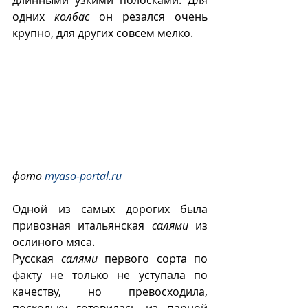
длинными узкими полосками. Для 
одних 
колбас
 он резался очень 
крупно, для других совсем мелко.
фото 
myaso-portal.ru
Одной из самых дорогих была 
привозная итальянская 
салями
 из 
ослиного мяса.
Русская 
салями
 первого сорта по 
факту не только не уступала по 
качеству, но превосходила, 
поскольку готовилась из парной 