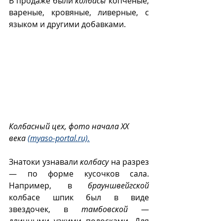
В продаже были 
колбасы
 копченые, 
вареные, кровяные, ливерные, с 
языком и другими добавками. 
Колбасный цех, фото начала ХХ 
века 
(myaso-portal.ru).
Знатоки узнавали 
колбасу
 на разрез 
— по форме кусочков сала. 
Например, в 
брауншвейгской
колбасе шпик был в виде 
звездочек, в 
тамбовской
 — 