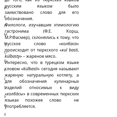
русским языком было 
И
заимствовано слово для его 
К
обозначения.  
Филологи, изучавшие этимологию 
Л
гастронима (Ф.Е. Корш, 
М
М.Р.Фасмер), склонялись к тому, что 
Н
русское слово «
колбаса
» 
происходит от тюркского «
кul basti
, 
О
külbasty
» – жареное мясо. 
П
Интересно, что в турецком языке 
словом «
külbasti
» сегодня называют 
Р
жареную натуральную котлету, а 
С
для обозначения кулинарных 
изделий относимых к виду 
Т
«
колбàсы
» в современных тюркских 
У
языках похожее слово  не 
Ф
употребляется. 
Х