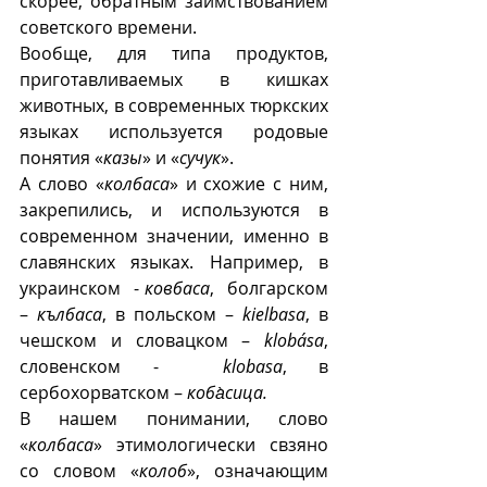
скорее, обратным заимствованием 
советского времени.
Вообще, для типа продуктов, 
приготавливаемых в кишках 
животных, в современных тюркских 
языках используется родовые 
понятия «
казы
» и «
сучук
».
А слово «
колбаса
» и схожие с ним, 
закрепились, и используются в 
современном значении, именно в 
славянских языках. Например, в 
украинском  - 
ковбаса
,  болгарском 
– 
кълбаса
, в польском – 
kielbasa
, в 
чешском и словацком – 
klobása
, 
словенском -  
klobasa
, в 
сербохорватском – 
коба̀сица.
В нашем понимании, слово 
«
колбаса
» этимологически свзяно 
со словом «
колоб
», означающим 