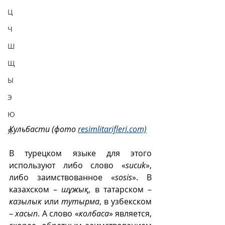
Ц
Ч
Ш
Щ
Ы
Э
Ю
Кульбасти (фото 
resimlitarifleri.com)
Я
В турецком языке для этого 
используют либо слово «
sucuk
», 
либо заимствованное «
sosis
». В 
казахском – 
шұжық
, в татарском – 
казылык
 или 
тутырма
, в узбекском 
– 
хасып
. А слово «
колбаса
» является, 