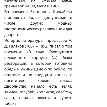
начинивая их смесью мяса, 
гречневой каши, муки и яиц».
Во времена Екатерины II 
колбасы
становятся более доступными в 
числе других модных 
гастрономических развлечений для 
дворян. 
Историк литературы  профессор А. 
Д. Галахов (1807 – 1892) писал о том 
времени: «В саду Сухопутного 
шляхетного корпуса (…) была 
ресторация, в которой готовили 
обеды и ужины ценою по рублю, по 
полтине и по тридцати копеек с 
посетителя, кроме вина... 
Дворянство начало есть телят, 
зайцев, голубей, кроликов, 
колбасы
, 
салат; начало нюхать и курить 
табак».