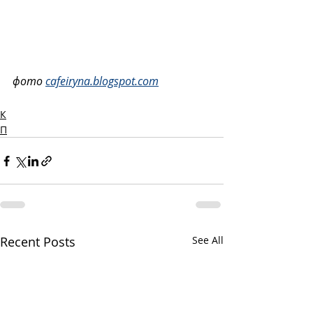
фото 
cafeiryna.blogspot.com
К
П
Recent Posts
See All