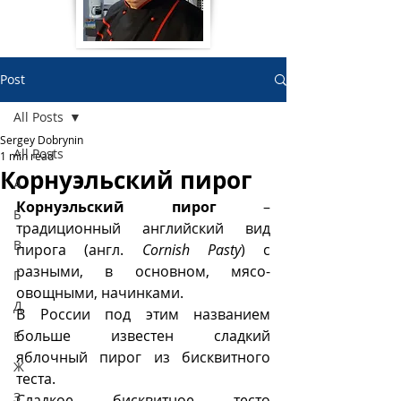
Post
All Posts
Sergey Dobrynin
All Posts
1 min read
Корнуэльский пирог
А
Корнуэльский пирог
 –  
Б
традиционный английский вид 
В
пирога (англ. 
Cornish Pasty
) с 
разными, в основном, мясо-
Г
овощными, начинками.
Д
В России под этим названием 
больше известен сладкий 
Е
яблочный пирог из бисквитного 
Ж
теста.
З
Сладкое бисквитное тесто 