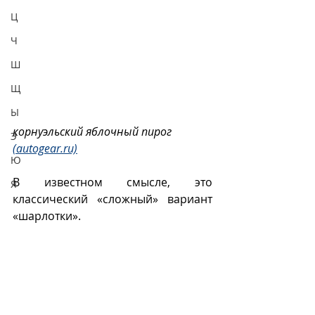
Ц
Ч
Ш
Щ
Ы
корнуэльский яблочный пирог 
Э
(autogear.ru)
Ю
В известном смысле, это 
Я
классический «сложный» вариант 
«шарлотки».