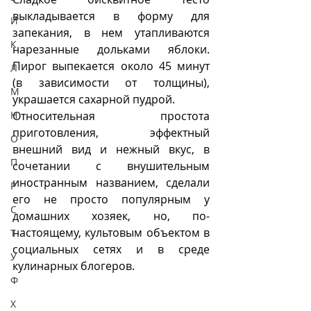
выкладывается в форму для 
И
запекания, в нем утапливаются 
К
нарезанные дольками яблоки. 
Пирог выпекается около 45 минут 
Л
(в зависимости от толщины), 
М
украшается сахарной пудрой.
Н
Относительная простота 
приготовления, эффектный 
О
внешний вид и нежный вкус, в 
П
сочетании с внушительным 
иностранным названием, сделали 
Р
его не просто популярным у 
С
домашних хозяек, но, по-
настоящему, культовым объектом в 
Т
социальных сетях и в среде 
У
кулинарных блогеров.
Ф
Х