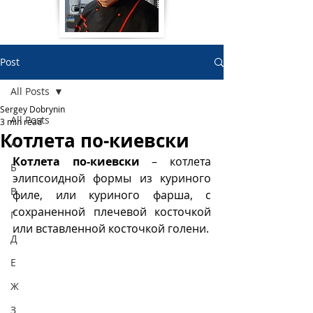
Post
All Posts
Sergey Dobrynin
All Posts
3 min read
Котлета по-киевски
А
Котлета по-киевски
 – котлета 
Б
элипсоидной формы из куриного 
В
филе, или куриного фарша, с 
сохраненной плечевой косточкой 
Г
или вставленной косточкой голени.
Д
Е
Ж
З