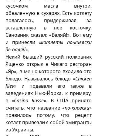
кусочком масла внутри, 
обваленную в сухарях. Есть котлету 
полагалось, придерживая за 
вставленную в нее косточку. 
Сановник сказал: «Валяй!». Вот ему 
и принесли «
котлеты по-киевски 
де-валяй
».
Некий бывший русский полковник 
Ященко открыл в Чикаго ресторан 
«Яр», в меню которого входило это 
блюдо. Называлось блюдо «
Chicken 
Kiev
» и подавали его также в 
заведениях Нью-Йорка, к примеру, 
в «
Casino Russe
». В США принято 
считать, что название «
по-киевски
» 
появилось потому, что рецепт 
котлет привезли с собой эмигранты 
из Украины.