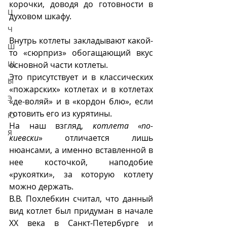
корочки, доводя до готовности в 
Ц
духовом шкафу. 
Ч
Внутрь котлеты закладывают какой-
Ш
то «сюрприз» обогащающий вкус 
Щ
основной части котлеты.
Это присутствует и в классических 
Ы
«пожарских» котлетах и в котлетах 
Э
«де-воляй» и в «кордон блю», если 
готовить его из курятины.
Ю
На наш взгляд, 
котлета «по-
Я
киевски
» отличается лишь 
нюансами, а именно вставленной в 
нее косточкой, наподобие 
«рукоятки», за которую котлету 
можно держать.
В.В. Похлебкин считал, что данный 
вид котлет был придуман в начале 
XX века в Санкт-Петербурге и 