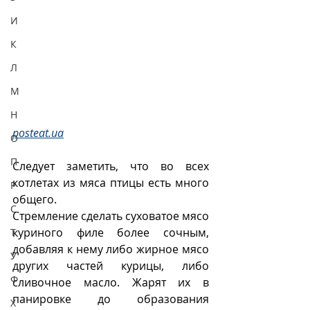
И
К
Л
М
Н
posteat.ua
О
П
Следует заметить, что во всех 
котлетах из мяса птицы есть много 
Р
общего.
С
Стремление сделать суховатое мясо 
куриного филе более сочным, 
Т
добавляя к нему либо жирное мясо 
У
других частей курицы, либо 
Ф
сливочное масло. Жарят их в 
панировке до образования 
Х