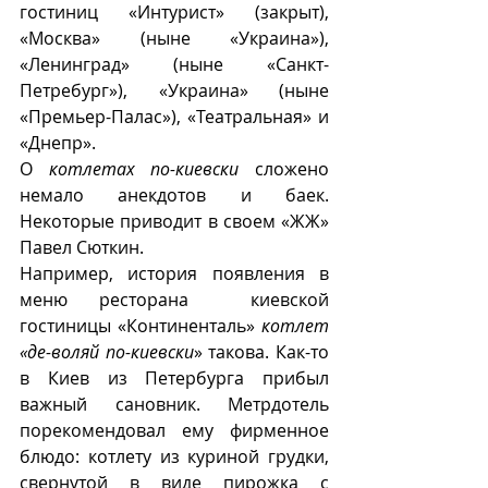
гостиниц «Интурист» (закрыт), 
«Москва» (ныне «Украина»), 
«Ленинград» (ныне «Санкт-
Петребург»), «Украина» (ныне 
«Премьер-Палас»), «Театральная» и 
«Днепр».
О 
котлетах по-киевски
 сложено 
немало анекдотов и баек. 
Некоторые приводит в своем «ЖЖ» 
Павел Сюткин.
Например, история появления в 
меню ресторана  киевской 
гостиницы «Континенталь» 
котлет 
«де-воляй по-киевски
» такова. Как-то 
в Киев из Петербурга прибыл 
важный сановник. Метрдотель 
порекомендовал ему фирменное 
блюдо: котлету из куриной грудки, 
свернутой в виде пирожка с 