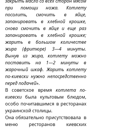
закрыть масло со всех сторон мясом 
при помощи ножа. Котлету 
посолить, смочить в яйце, 
запанировать в хлебной крошке, 
снова смочить в яйце и еще раз 
запанировать в хлебной крошке; 
жарить в большом количестве 
жира (фритюре) 3—4 минуты. 
Вынув из жира, котлету можно 
поставить на 1—2 минуты в 
жарочный шкаф. Жарить котлету 
по-киевски нужно непосредственно 
перед подачей
».
В советское время 
котлета по-
киевски
 была культовым блюдом, 
особо почитавшимся в ресторанах 
украинской столицы.
Она обязательно присутствовала  в 
меню ресторанов киевских 