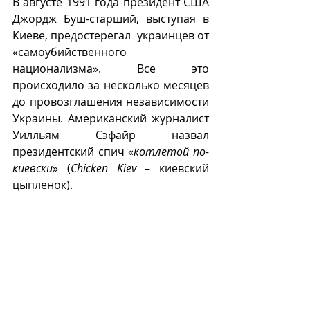
В августе 1991 года президент США 
Джордж Буш-старший, выступая в 
Киеве, предостерегал  украинцев от 
«самоубийственного 
национализма». Все это 
происходило за несколько месяцев 
до провозглашения независимости 
Украины. Американский журналист 
Уилльям Сэфайр назвал 
президентский спич «
котлетой по-
киевски
» (
Chicken Kiev
 – киевский 
цыпленок).
Сегодня под одним названием в 
кулинарии существуют в принципе 
разные котлеты из куриного мяса. 
Наряду с  отбитым куриным филе 
для 
котлет по-киевски
, с успехом 
используется куриный фарш.
Вместо плечевой косточки, которая 