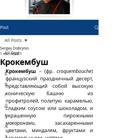
Post
All Posts
Sergey Dobrynin
All Posts
1 min read
Крокембуш
А
Крокембуш
 – (фр. 
croquembouche
)  
Б
французский праздничный десерт, 
В
представляющий собой высокую 
коническую башню  из 
Г
профитролей, политую  карамелью, 
Д
сладким соусом или шоколадом, и 
украшенную  пирожными 
Е
макаронами
, засахаренными 
Ж
цветами, миндалем, фруктами и 
З
карамельными  нитями.  