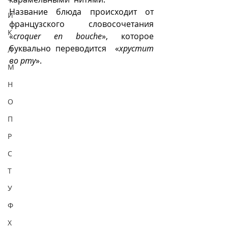
Название блюда происходит от 
И
французского словосочетания  
К
«
croquer en bouche
», которое 
буквально переводится  «
хрустит 
Л
во рту
».
М
Н
О
П
Р
С
Т
У
Ф
Х