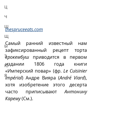
Ц
Ч
Ш
thespruceeats.com
Щ
Самый ранний известный нам 
Ы
зафиксированный рецепт торта 
Э
крокембуш
 приводится в первом 
издании 1806 года книги 
Ю
«Имперский повар» (фр. 
Le Cuisinier 
Я
Impérial
) Андре Вияра (
André Viard
), 
хотя изобретение этого десерта 
часто приписывают 
Антонину 
Карему
 (См.).