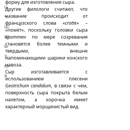
форму для изготовления сыра.
Ц
Другие филологи считают, что 
название происходит от 
Ч
французского слова «
crotte
» – 
Ш
«помëт», поскольку головки сыра 
Щ
кроттен
 по мере созревания 
становятся более темными и 
Ы
твердыми, внешне 
Э
напоминающими шарики конского 
навоза. 
Ю
Сыр изготавливается с 
Я
использованием плесени 
Geotrichum candidum
, в связи с чем, 
поверхность сыра покрыта белым 
налетом, а корочка имеет 
характерный морщинистый вид.  