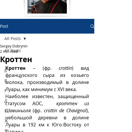
Post
All Posts
Sergey Dobrynin
All Posts
2 min read
Кроттен
А
Кроттен
 – (фр. 
crottin
) вид 
Б
французского сыра из козьего 
В
молока, производимый в долине 
Луары, как минимум с XVI века.
Г
Наиболее известен, защищенный 
Д
статусом АОС,  
кроттен из 
Шавиньоля
 (фр. 
crottin de Chavignol
), 
Е
небольшой деревни в долине 
Ж
Луары в 192 км к Юго-Востоку от 
З
Парижа. 