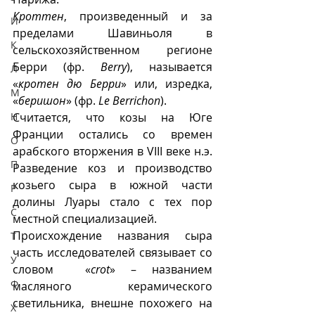
Кроттен
, произведенный и за 
И
пределами Шавиньоля в 
К
сельскохозяйственном регионе 
Берри (фр. 
Berry
), называется 
Л
«
кротен дю Берри
» или, изредка, 
М
«
беришон
» (фр. 
Le Berrichon
). 
Н
Считается, что козы на Юге 
Франции остались со времен 
О
арабского вторжения в VIII веке н.э. 
П
Разведение коз и производство 
козьего сыра в южной части 
Р
долины Луары стало с тех пор 
С
местной специализацией. 
Происхождение названия сыра 
Т
часть исследователей связывает со 
У
словом  «
crot
» – названием 
Ф
масляного керамического 
светильника, внешне похожего на 
Х