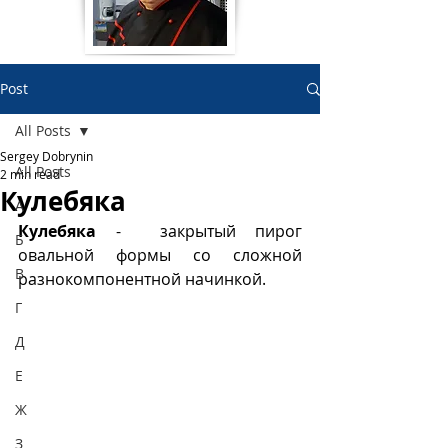
Post
All Posts
Sergey Dobrynin
All Posts
2 min read
Кулебяка
А
Кулебяка 
- 
закрытый пирог 
Б
овальной формы со сложной 
В
разнокомпонентной начинкой. 
Г
Д
Е
Ж
З