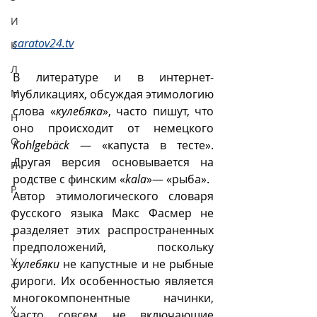
И
saratov24.tv
К
Л
В литературе и в интернет-
М
публикациях, обсуждая этимологию 
слова «
кулебяка
», часто пишут, что 
Н
оно происходит от немецкого 
О
Kohlgebäck
 — «капуста в тесте». 
Другая версия основывается на 
П
родстве с финским «
kala
»— «рыба». 
Р
Автор этимологического словаря 
русского языка Макс Фасмер не 
С
разделяет этих распространенных 
Т
предположений, поскольку 
У
кулебяки
 не капустные и не рыбные 
пироги. Их особенностью является 
Ф
многокомпонентные начинки, 
Х
часто совсем не включающие 