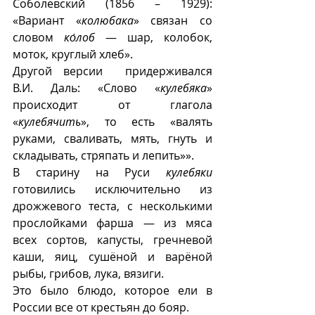
Соболевский (1856 – 1929): 
«Вариант «
колюбака
» связан со 
словом 
ко́лоб
 — шар, колобок, 
моток, круглый хлеб». 
Другой версии  придерживался  
В.И. Даль: «Слово «
кулебяка
» 
происходит от глагола 
«
кулебячить
», то есть «валять 
руками, сваливать, мять, гнуть и 
складывать, стряпать и лепить»». 
В старину на Руси 
кулебяки
готовились исключительно из 
дрожжевого теста, с несколькими 
прослойками фарша — из мяса 
всех сортов, капусты, гречневой 
каши, яиц, сушёной и варёной 
рыбы, грибов, лука, вязиги. 
Это было блюдо, которое ели в 
России все от крестьян до бояр. 