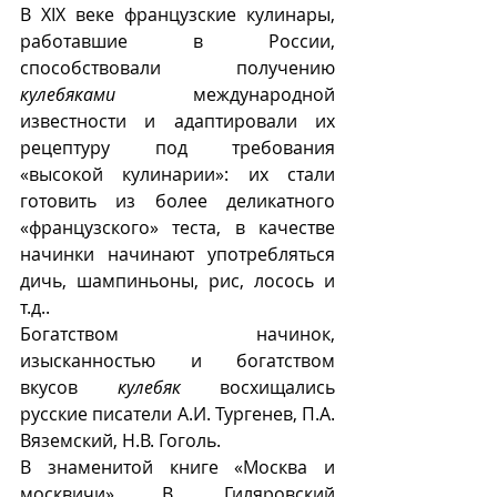
В XIX веке французские кулинары, 
работавшие в России, 
способствовали получению 
кулебяками
 международной 
известности и адаптировали их 
рецептуру под требования 
«высокой кулинарии»: их стали 
готовить из более деликатного 
«французского» теста, в качестве 
начинки начинают употребляться  
дичь, шампиньоны, рис, лосось и 
т.д..
Богатством начинок, 
изысканностью и богатством 
вкусов 
кулебяк
 восхищались 
русские писатели А.И. Тургенев, П.А. 
Вяземский, Н.В. Гоголь. 
В знаменитой книге «Москва и 
москвичи» В. Гиляровский 