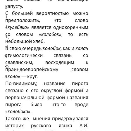
капусту. 
Ц
С большей вероятностью можно 
Ч
предположить, что слово 
Ш
«
кулебяка
» является однокоренным 
со словом «
колобок
», то есть 
Щ
небольшой хлеб. 
Ы
В свою очередь 
колобок
, как и 
калач
этимологически связаны со 
Э
славянским, восходящим к 
Ю
праиндоевропейскому словом 
«
коло
» — круг. 
Я
По-видимому, название пирога 
связано с его округлой формой и 
первоначальной формой названия 
пирога было что-то вроде 
«
колобока
».
Такого же  мнения придерживался 
историк русского языка А.И. 