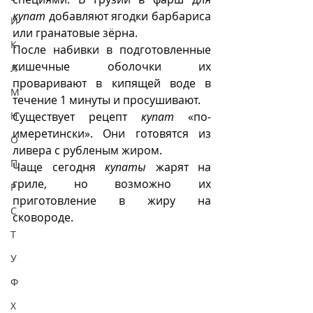
купат
 добавляют ягодки барбариса 
И
или гранатовые зёрна. 
К
После набивки в подготовленные 
кишечные оболочки их 
Л
проваривают в кипящей воде в 
М
течение 1 минуты и просушивают. 
Н
Существует рецепт 
купат
 «по-
имеретински». Они готовятся из 
О
ливера с рубленым жиром.
П
Чаще сегодня 
купаты
 жарят на 
гриле, но возможно их 
Р
приготовление в жиру на 
С
сковороде. 
Т
У
Ф
Х