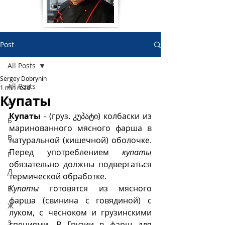
Post
All Posts
Sergey Dobrynin
All Posts
1 min read
Купаты
А
Купаты
 - (груз.
კუპატი) колбаски из 
Б
маринованного мясного фарша в 
В
натуральной (кишечной) оболочке.  
Перед употреблением 
купаты
Г
обязательно должны подвергаться 
Д
термической обработке.
Купаты
 готовятся из мясного 
Е
фарша (свинина с говядиной) с 
Ж
луком, с чесноком и грузинскими 
З
специями. В Грузии в фарш для 