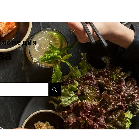
клопедия
ва