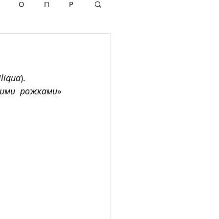
О
П
Р
iliqua
).
кими рожками
» 