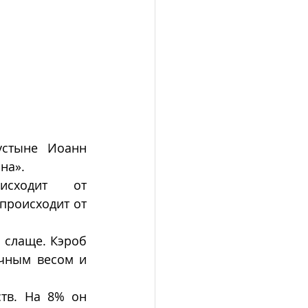
стыне Иоанн 
на».
сходит от 
 происходит от 
слаще. Кэроб 
чным весом и 
тв. На 8% он 