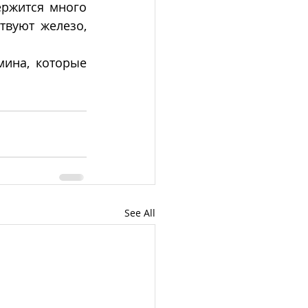
ержится много 
твуют железо, 
ина, которые 
See All