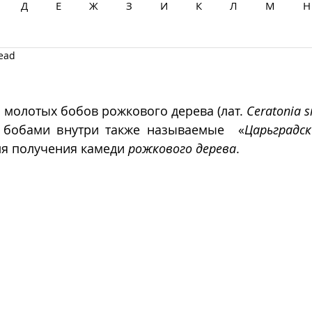
Д
Е
Ж
З
И
К
Л
М
Н
read
Ц
Ч
Ш
Щ
Ы
Э
Ю
Я
з молотых бобов рожкового дерева (лат. 
Ceratonia s
 бобами внутри также называемые  «
Царьградс
я получения камеди 
рожкового дерева
.