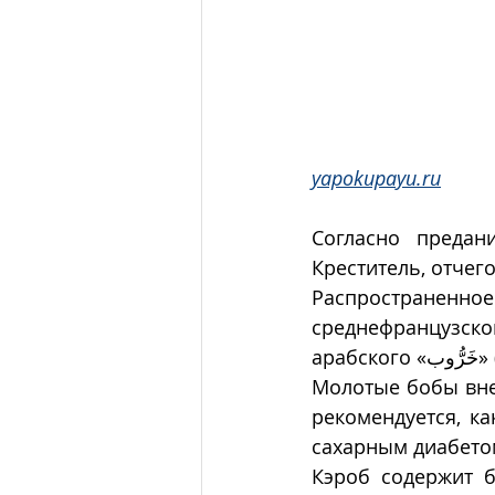
yapokupayu.ru
Согласно предан
Креститель, отчег
Распространен
среднефранцузско
арабского «رُّوب
Молотые бобы внеш
рекомендуется, к
сахарным диабето
Кэроб содержит 