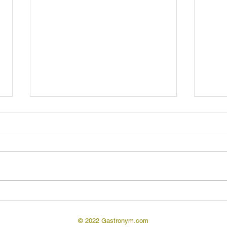
Апициевский корпус
Апициевский корпус —
распространенное в
исторической и кулинарной
литературе название
сборника «De arte coquinaria
seu de obsoniis et...
Ани
кул
© 2022 Gastronym.com