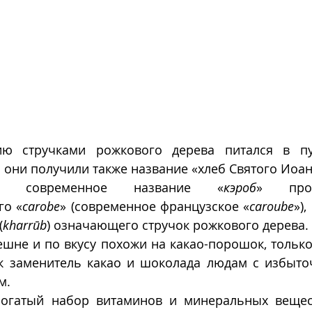
ию стручками рожкового дерева питался в пу
о они получили также название «хлеб Святого Иоан
ное современное название «
кэроб
» прои
го «
carobe
» (современное французское «
caroube
»),
خَ» (
kharrūb
) означающего стручок рожкового дерева. 
не и по вкусу похожи на какао-порошок, только 
ак заменитель какао и шоколада людам с избыто
м. 
богатый набор витаминов и минеральных вещес