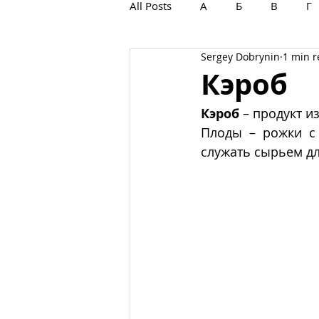
All Posts
А
Б
В
Г
Sergey Dobrynin
1 min 
С
Т
У
Ф
Х
Кэроб
Кэроб
 – продукт и
Плоды – рожки с
служать сырьем дл