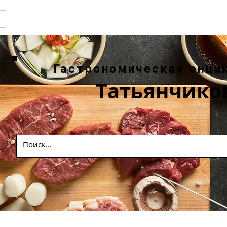
Гастрономическая энци
Татьянчико