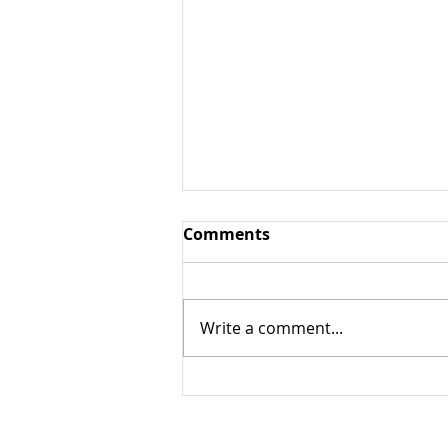
Аюрведичсекая
Comments
кулинария
Аюрведичсекая кулинария –
направление в кулинарии,
Write a comment...
основанное на индуистской
философско-медицинской
системы Аюрведа (санскр.
«Знание...