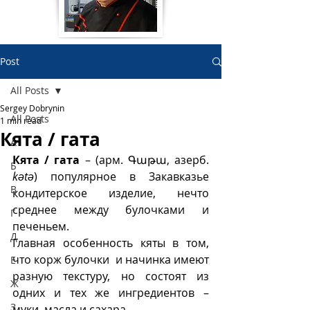
Post
All Posts
Sergey Dobrynin
All Posts
1 min read
Кята / гата
А
Кята / гата 
– (арм.
Գաթա, азерб. 
Б
kətə
) популярное в Закавказье 
В
кондитерское изделие, нечто 
среднее между булочками и 
Г
печеньем. 
Д
Главная особенность кяты в том, 
что корж булочки  и начинка имеют 
Е
разную текстуру, но состоят из 
Ж
одних и тех же ингредиентов – 
З
муки, масла и сахара.