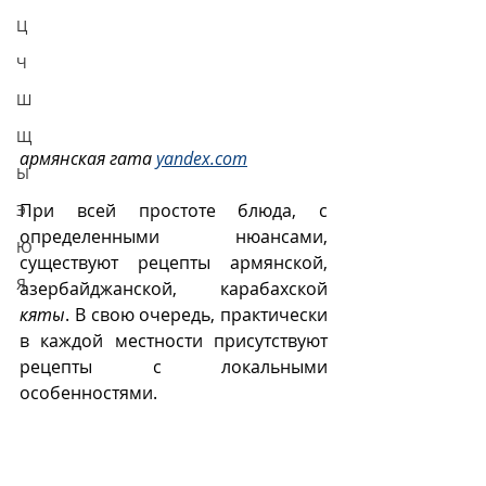
Ц
Ч
Ш
Щ
армянская гата 
yandex.com
Ы
При всей простоте блюда, с 
Э
определенными нюансами, 
Ю
существуют рецепты армянской, 
Я
азербайджанской, карабахской 
кяты
. В свою очередь, практически 
в каждой местности присутствуют 
рецепты с локальными 
особенностями. 