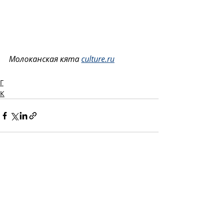
Молоканская кята 
culture.ru
Г
К
Recent Posts
See All