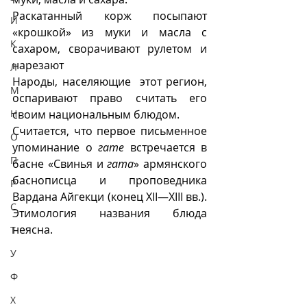
Раскатанный корж посыпают 
И
«крошкой» из муки и масла с 
К
сахаром, сворачивают рулетом и 
нарезают 
Л
Народы, населяющие  этот регион, 
М
оспаривают право считать его 
Н
своим национальным блюдом. 
Считается, что первое письменное 
О
упоминание о 
гате
 встречается в 
П
басне «Свинья и 
гата
» армянского 
баснописца и проповедника 
Р
Вардана Айгекци (конец XII—XIII вв.). 
С
Этимология названия блюда 
неясна.
Т
У
Ф
Х