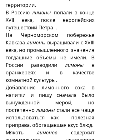
территории.
В Россию 
лимоны
 попали в конце 
XVII века, после европейских 
путешествий Петра I. 
На Черноморском побережье 
Кавказа 
лимоны
 выращивали с XVIII 
века, но промышленного  значения 
тогдашние объемы не имели. В 
России разводили 
лимоны
 в 
оранжереях и в качестве 
комнатной культуры. 
Добавление лимонного сока в 
напитки и пищу сначала было 
вынужденной мерой, но 
постепенно 
лимоны
 стали все чаще 
использоваться как  полезная 
приправа, обогащавшая вкус блюд.
Мякоть 
лимонов
 содержит 
значительное количество 