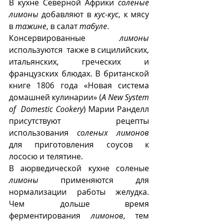
В кухне Северной Африки 
соленые 
лимоны
 добавляют в 
кус-кус
, к мясу 
в 
тажине
, в салат 
табуле
. 
Консервированные 
лимоны
используются  также в сицилийских, 
итальянских, греческих и 
французских блюдах. В британской  
книге 1806 года «Новая система 
домашней кулинарии» (
A New System 
of  Domestic Cookery
) Марии Ранделл 
присутствуют рецепты 
использования 
соленых лимонов
для приготовления соусов к  
лососю и телятине.
В аюрведической кухне соленые 
лимоны
 применяются для 
нормализации работы желудка. 
Чем дольше время 
ферментирования 
лимонов
, тем 