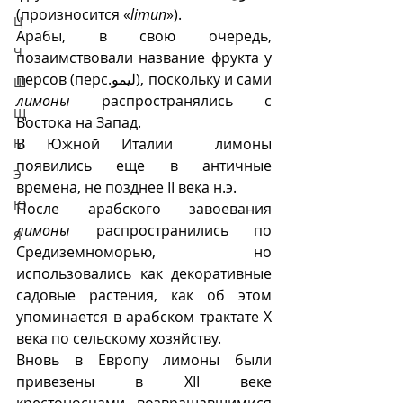
(произносится «
limun
»).  
Ц
Арабы, в свою очередь, 
Ч
позаимствовали название фрукта у 
персов (перс.لیمو), поскольку и сами 
Ш
лимоны
 распространялись с 
Щ
Востока на Запад.
В Южной Италии  лимоны 
Ы
появились еще в античные 
Э
времена, не позднее II века н.э.
Ю
После арабского завоевания 
лимоны
 распространились по 
Я
Средиземноморью, но 
использовались как декоративные 
садовые растения, как об этом 
упоминается в арабском трактате Х 
века по сельскому хозяйству. 
Вновь в Европу лимоны были 
привезены в XII веке 
крестоносцами, возвращавшимися 