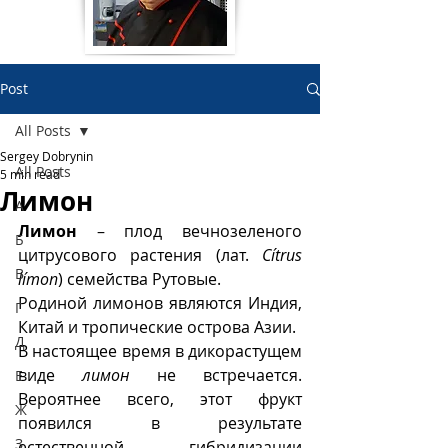
Post
All Posts
Sergey Dobrynin
All Posts
5 min read
Лимон
А
Лимон
 – плод вечнозеленого 
Б
цитрусового растения (лат. 
Cítrus 
В
límon
) семейства Рутовые. 
Родиной лимонов являются Индия, 
Г
Китай и тропические острова Азии.
Д
В настоящее время в дикорастущем 
виде 
лимон
 не встречается. 
Е
Вероятнее всего, этот фрукт 
Ж
появился в результате 
З
естественной гибридизации 