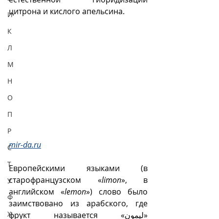
цитрона и кислого апельсина.
И
К
Л
М
Н
О
П
Р
mir-da.ru
С
Т
Европейскими языками (в 
старофранцузском «
limon
», в 
У
английском «
lemon
») слово было 
Ф
заимствовано из арабского, где 
Х
фрукт называется «ليمون» 