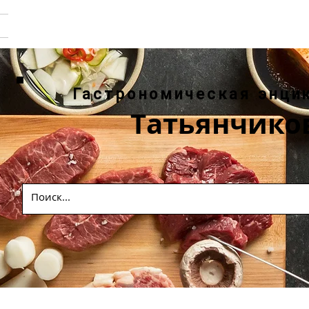
Гастрономическая энци
Татьянчико