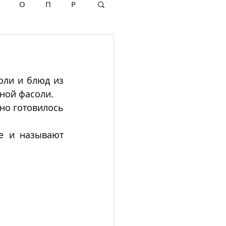
О
П
Р
оли и блюд из 
еной фасоли.
но готовилось 
е и называют 