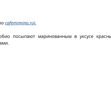
то 
cafemimino.ru).
обио посыпают маринованным в уксусе красны
ами. 