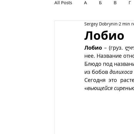
All Posts
А
Б
В
Г
Sergey Dobrynin
2 min 
С
Т
У
Ф
Х
Лобио
Лобио
 – (груз. ლ
нее. Название отн
Блюдо под назван
из бобов 
долихоса
Сегодня это раст
«
вьющейся сирень