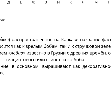
Д
Е
Ж
З
И
К
Л
М
Н
read
Ц
Ч
Ш
Щ
Ы
Э
Ю
Я
ობიო) распространенное на Кавказе название фас
осится как к зрелым бобам, так и к стручковой зел
ием «
лобио
» известно в Грузии с древних времён, о
 — гиацинтового или египетского боба. 
ение, в основном, выращивают как декоративно
ю
».