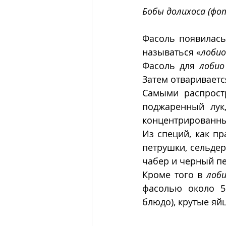
Бобы долихоса (фо
Фасоль появилась 
называться «
лобио
Фасоль для 
лобио
Затем отвариваетс
Самыми распрост
поджаренный лук,
концентрированны
Из специй, как пр
петрушки, сельдере
чабер и черный пе
Кроме того в 
лоб
фасолью около 5 
блюдо), крутые яйц