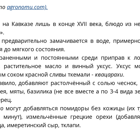
то 
agronomu.com).
на Кавказе лишь в конце XVII века, блюдо из не
».
 предварительно замачивается в воде, примерно 
я до мягкого состояния.
раненными и постоянными среди приправ к лоб
 растительное масло и винный уксус. Уксус мо
м соком красной сливы ткемали - 
квацарахи
. 
авило, добавляют растолчённый с солью чеснок, 
я, мяты, базилика (не все вместе а по 3-4 вида зел
рец.
ио
 могут добавляться помидоры без кожицы (их ту
минут), измельчённые грецкие орехи (добавля
а, имеретинский сыр, тклапи. 