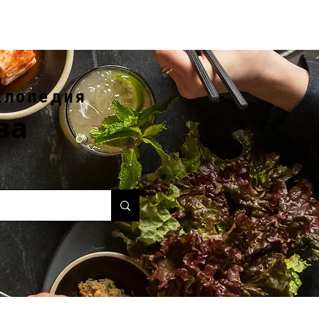
клопедия
ва