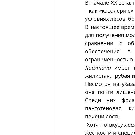
В начале ХХ века,
- как «кавалерию»
условиях лесов, бо
В настоящее врем
для получения мол
сравнении с об
обеспечения в
ограниченностью 
Лосятина
 имеет т
жилистая, грубая 
Несмотря на указа
она почти лишена 
Среди них фолат
пантотеновая  ки
печени лося.
 Хотя по вкусу 
лос
жесткости и специ