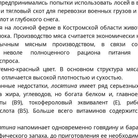
 предпринимались попытки использовать лосей в 
 и тягловый скот для перевозки военных грузов и
лот и глубокого снега.
я на лосиной ферме в Костромской области живот
ока. Производство мяса считается экономически 
ычным мясным производством, в связи со 
 неволе полноценного рациона питания 
спроса. 
емно-красный цвет. В основном структура мяса 
и отличается высокой плотностью и сухостью.
нные недостатки, 
лосятина
 имеет ряд серьезных
жира, углеводов, но богата белком и, главное, 
ы (В9), токофероловый эквивалент (Е), рибоф
слота (В5). Больше всего витаминов содержитс
ятина
 напоминает одновременно говядину и баран
фического запаха, до приготовления ее необходи