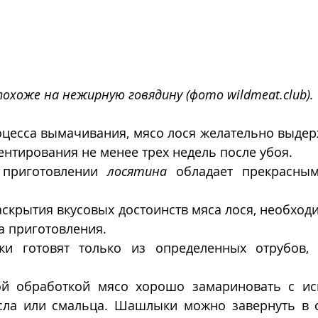
охоже на нежирную говядину (фото wildmeat.club).
цесса вымачивания, мясо лося желательно выдерж
ентирования не менее трех недель после убоя.
приготовлении 
лосятина
 обладает прекрасным
скрытия вкусовых достоинств мяса лося, необход
 приготовления.  
и готовят только из определенных отрубов, т
ой обработкой мясо хорошо замариновать с ис
сла или смальца. Шашлыки можно завернуть в с