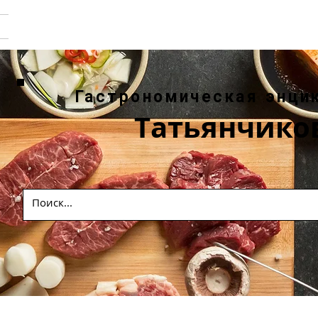
Гастрономическая энци
Татьянчико