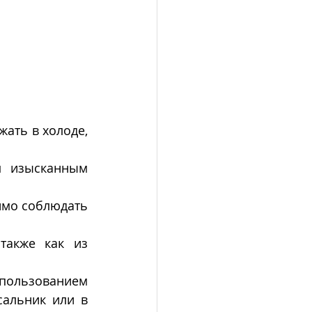
ать в холоде, 
 изысканным 
имо соблюдать 
акже как из 
пользованием 
альник или в 