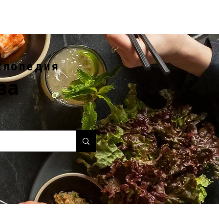
клопедия
ва