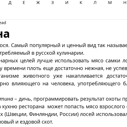
Д
Е
Ж
З
И
К
Л
М
Н
read
Ц
Ч
Ш
Щ
Ы
Э
Ю
Я
на
 лося. Самый популярный и ценный вид так называ
требляемый в русской кулинарии. 
нарных целей лучше использовать мясо самки лос
ому времени плоть еще достаточно нежная, не успев
анизме животного уже накапливается достаточ
орно влияющего на человека, употребляющего бл
ятина
 – дичь, программировать результат охоты п
а кухню ресторана  может попасть мясо взрослого 
х (Швеции, Финляндии, России) лосей использова
ловый и ездовой скот. 