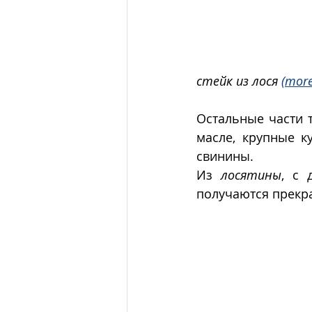
стейк из лося 
(more
Остальные части 
масле, крупные к
свинины. 
Из 
лосятины
, с 
получаются прекра