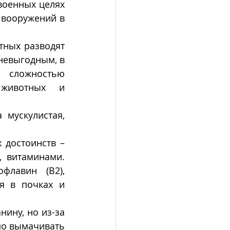
военных целях 
 вооружений в 
ных разводят 
невыгодным, в 
сложностью 
животных и 
мускулистая, 
 достоинств – 
витаминами.  
лавин (В2), 
я в почках и 
ину, но из-за 
мо вымачивать 