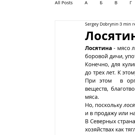
All Posts
А
Б
В
Г
Sergey Dobrynin
3 min 
С
Т
У
Ф
Х
Лосяти
Лосятина
 - мясо
боровой дичи, упо
Конечно, для кули
до трех лет. К эт
При этом  в орг
веществ, благотв
мяса. 
Но, поскольку 
лос
и в продажу или н
В Северных страна
хозяйствах как тяг