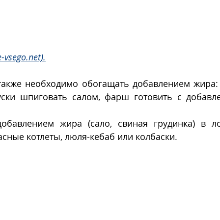
-vsego.net).
также необходимо обогащать добавлением жира: 
уски шпиговать салом, фарш готовить с добавл
добавлением жира (сало, свиная грудинка) в л
сные котлеты, люля-кебаб или колбаски. 