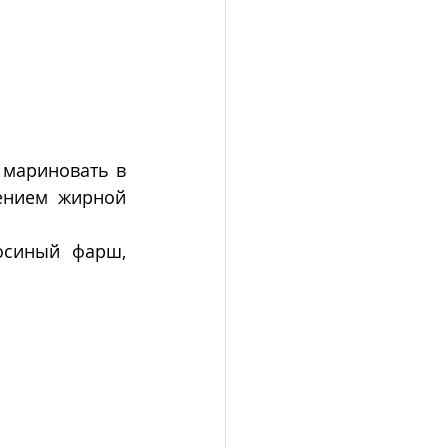
мариновать в 
ением жирной 
осиный фарш, 