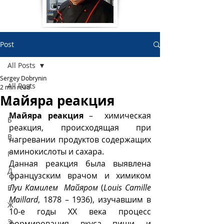
Post
All Posts
Sergey Dobrynin
All Posts
2 min read
Майяра реакция
А
Майяра реакция 
–  химическая 
Б
реакция, происходящая при 
В
нагревании продуктов содержащих 
аминокислоты и сахара. 
Г
Данная реакция была выявлена 
Д
французским врачом и химиком 
Луи Камилем  Майяром
 (
Louis Camille 
Е
Maillard
, 1878 – 1936), изучавшим в 
Ж
10-е годы ХХ века процесс 
З
формирования вкуса пищи и 