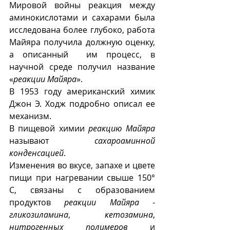
Мировой войны реакция между 
аминокислотами и сахарами была 
исследована более глубоко, работа 
Майяра получила должную оценку, 
а описанный  им процесс, в 
научной среде получил название 
«
реакции Майяра
».
В 1953 году американский химик 
Джон Э. Ходж подробно описал ее 
механизм.  
В пищевой химии 
реакцию Майяра
называют 
сахароаминной 
конденсацией
.   
Изменения во вкусе, запахе и цвете 
пищи при нагревании свыше 150° 
С, связаны с образованием 
продуктов 
реакции Майяра
 - 
гликозиламина
, 
кетозамина
, 
нитрогенных полимеров
 и 