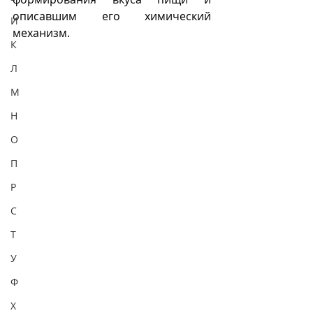
описавшим его химический 
И
механизм. 
К
Л
М
Н
О
П
Р
С
Т
У
Ф
Х