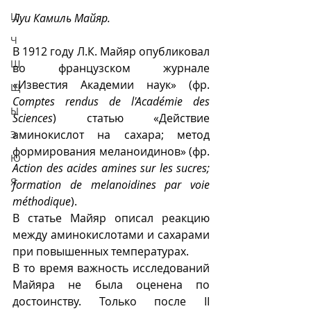
Ц
Луи Камиль Майяр.
Ч
В 1912 году Л.К. Майяр опубликовал 
Ш
во французском журнале  
«Известия Академии наук» (фр.  
Щ
Comptes rendus de l'Académie des 
Ы
Sciences
) статью «Действие 
аминокислот на сахара; метод 
Э
формирования меланоидинов» (фр. 
Ю
Action des acides amines sur les sucres; 
Я
formation de melanoidines par voie 
méthodique
). 
В статье Майяр описал реакцию 
между аминокислотами и сахарами 
при повышенных температурах.
В то время важность исследований 
Майяра не была оценена по 
достоинству. Только после II 