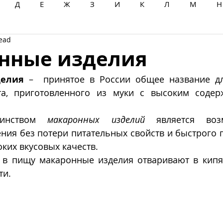
Д
Е
Ж
З
И
К
Л
М
Н
read
Ц
Ч
Ш
Щ
Ы
Э
Ю
Я
нные изделия
делия
 –  принятое в России общее название дл
та, приготовленного из муки с высоким содер
оинством 
макаронных изделий
 является воз
ния без потери питательных свойств и быстрого 
ких вкусовых качеств.
 в пищу макаронные изделия отваривают в кипя
ти.