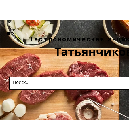
Гастрономическая энци
Татьянчико