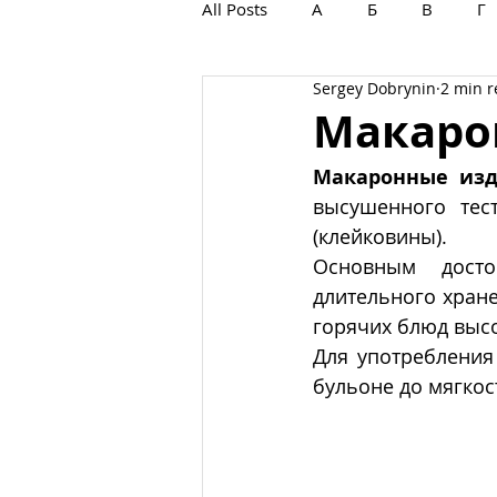
All Posts
А
Б
В
Г
Sergey Dobrynin
2 min 
С
Т
У
Ф
Х
Макаро
Макаронные из
высушенного тес
(клейковины).
Основным дост
длительного хране
горячих блюд высо
Для употребления
бульоне до мягкос