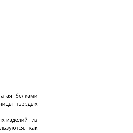
атая белками 
ницы твердых 
 изделий  из 
ьзуются, как 