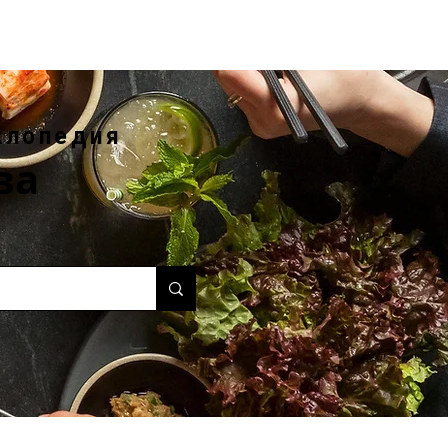
клопедия
ва