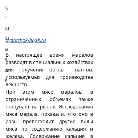
Ц
Ч
Ш
Щ
pyatachok-biysk.ru
Ы
В настоящее время маралов 
Э
разводят в специальных хозяйствах 
для получения рогов – пантов, 
Ю
используемых для производства 
Я
лекарств.
При этом мясо маралов, в 
ограниченных объемах также 
поступает на рынок. Исследования 
мяса марала, показали, что оно в 
разы превосходит другие виды 
мяса по содержанию кальция и 
железа.
Содержание кальция в 