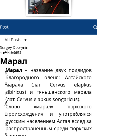
Post
All Posts
Sergey Dobrynin
All Posts
1 min read
Марал
А
Марал
 – название двух подвидов 
Б
благородного оленя: Алтайского 
В
марала (лат. Cervus elapkus 
sibiricus) и тяньшанского марала 
Г
(лат. Cervus elapkus songaricus). 
Д
Слово «марал» тюркского 
происхождения и употреблялся 
Е
русским населением Алтая вслед за 
Ж
распространенным среди тюркских 
З
народов.