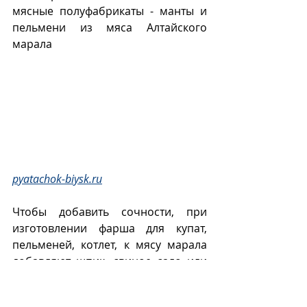
мясные полуфабрикаты - манты и 
пельмени из мяса Алтайского 
марала
pyatachok-biysk.ru
Чтобы добавить сочности, при 
изготовлении фарша для купат, 
пельменей, котлет, к мясу марала 
добавляют шпик, свиное сало или 
заворачивают в бекон при жарке.
При приготовлении стейков, мясо 