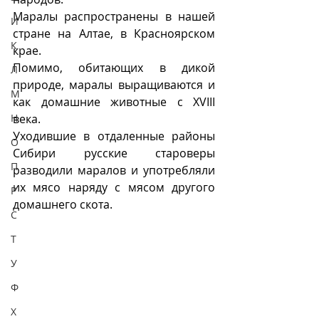
Маралы распространены в нашей 
И
стране на Алтае, в Красноярском 
К
крае. 
Помимо, обитающих в дикой 
Л
природе, маралы выращиваются и 
М
как домашние животные с XVIII 
Н
века. 
Уходившие в отдаленные районы 
О
Сибири русские староверы 
П
разводили маралов и употребляли 
их мясо наряду с мясом другого 
Р
домашнего скота.
С
Т
У
Ф
Х