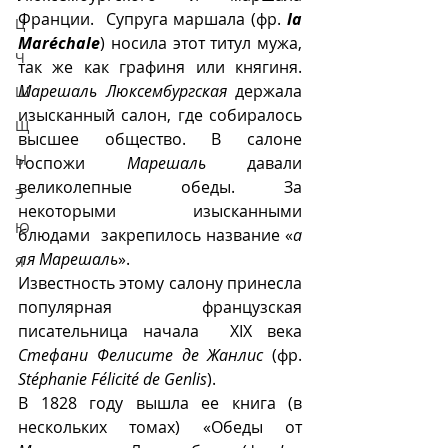
Франции.  Супруга маршала (фр. 
la 
Ц
Maréchale
) носила этот титул мужа, 
Ч
так же как графиня или княгиня. 
Марешаль Люксембургская
 держала 
Ш
изысканный салон, где собиралось 
Щ
высшее общество. В салоне 
Ы
госпожи 
Марешаль
 давали 
великолепные обеды. За 
Э
некоторыми изысканными 
Ю
блюдами  закрепилось название «
а 
ля Марешаль
».
Я
Известность этому салону принесла 
популярная французская 
писательница начала  XIX века 
Стефани Фелисите де Жанлис
 (фр. 
Stéphanie Félicité de Genlis
). 
В 1828 году вышла ее книга (в 
нескольких томах) «Обеды от 