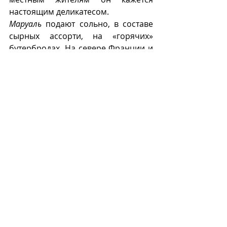
настоящим деликатесом.
Маруаль
 подают сольно, в составе 
сырных ассорти, на «горячих» 
бутербродах. На севере Франции и 
в Бельгии местные жители 
традиционно едят сыр с черным 
кофе и пивом.
Маруаль
 также используют для 
запекания в традиционных 
открытых французских пирогах 
тартах с овощами или грибами. 