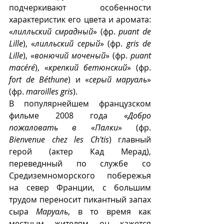
подчеркивают особенности 
характеристик его цвета и аромата: 
«
лилльский смрадный
» (фр. 
puant de 
Lille
), «
лилльский серый
» (фр. 
gris de 
Lille
), «
вонючий моченый
» (фр. 
puant 
macéré
), «
крепкий бетюнский
» (фр. 
fort de Béthune
) и «
серый маруаль
» 
(фр. 
maroilles gris
).
В популярнейшем французском 
фильме 2008 года «
Добро 
пожаловать в
 «
Палки
» (фр. 
Bienvenue chez les Ch'tis
) главный 
герой (актер Кад Мерад), 
переведнный по службе со 
Средиземноморского побережья 
на север Франции, с большим 
трудом переносит пикантный запах 
сыра 
Маруаль
, в то время как 
местным жителям он кажется 