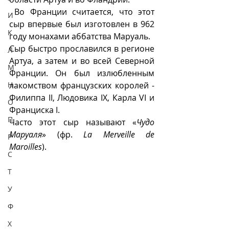
 Во Франции считается, что этот 
И
сыр впервые был изготовлен в 962 
К
году монахами аббатства Маруаль. 
Сыр быстро прославился в регионе 
Л
Артуа, а затем и во всей Северной 
М
Франции. Он был излюбленным 
Н
лакомством французских королей - 
Филиппа II, Людовика IX, Карла VI и 
О
Франциска I. 
П
Часто этот сыр называют «
Чудо 
Маруаля
» (фр. 
La Merveille de 
Р
Maroilles
).
С
Т
У
Ф
Х