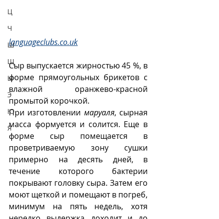
Ц
Ч
languageclubs.co.uk
Ш
Щ
Сыр выпускается жирностью 45 %, в 
форме прямоугольных брикетов с 
Ы
влажной оранжево-красной 
Э
промытой корочкой. 
Ю
При изготовлении 
маруаля
, сырная 
масса формуется и солится. Еще в 
Я
форме сыр помещается в 
проветриваемую зону сушки 
примерно на десять дней, в 
течение которого бактерии 
покрывают головку сыра. Затем его 
моют щеткой и помещают в погреб, 
минимум на пять недель, хотя 
нередко выдержка доходит и до 