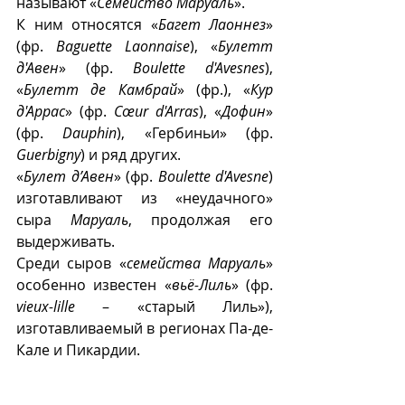
называют «
Семейство Маруаль
». 
К ним относятся «
Багет Лаоннез
» 
(фр. 
Baguette Laonnaise
), «
Булетт 
д'Авен
» (фр. 
Boulette d'Avesnes
), 
«
Булетт де Камбрай
» (фр.), «
Кур 
д'Аррас
» (фр. 
Cœur d'Arras
), «
Дофин
» 
(фр. 
Dauphin
), «Гербиньи» (фр. 
Guerbigny
) и ряд других.
«
Булет д’Авен
» (фр. 
Boulette d'Avesne
) 
изготавливают из «неудачного» 
сыра 
Маруаль
, продолжая его 
выдерживать.
Среди сыров «
семейства Маруаль
» 
особенно известен «
вьё-Лиль
» (фр. 
vieux-lille
 – «старый Лиль»), 
изготавливаемый в регионах Па-де-
Кале и Пикардии. 