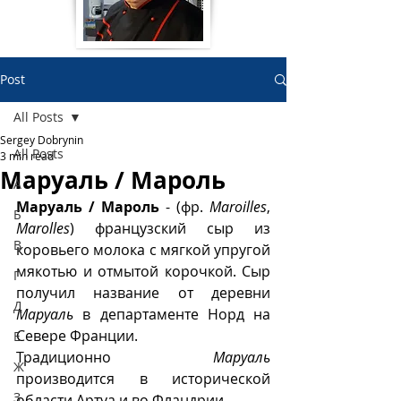
Post
All Posts
Sergey Dobrynin
All Posts
3 min read
Маруаль / Мароль
А
Маруаль / Мароль
 - (фр. 
Maroilles
, 
Б
Marolles
) французский сыр из 
В
коровьего молока с мягкой упругой 
мякотью и отмытой корочкой. Сыр 
Г
получил название от деревни 
Д
Маруаль
 в департаменте Норд на 
Севере Франции. 
Е
Традиционно 
Маруаль
Ж
производится в исторической 
З
области Артуа и во Фландрии.