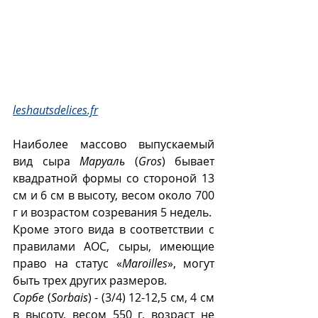
leshautsdelices.fr
Наиболее массово выпускаемый 
вид сыра 
Маруаль
 (
Gros
) бывает 
квадратной формы со стороной 13 
см и 6 см в высоту, весом около 700 
г и возрастом созревания 5 недель.  
Кроме этого вида в соответствии с 
правилами AOC, сыры, имеющие 
право на статус «
Maroilles
», могут 
быть трех других размеров.
Сорбе
 (
Sorbais
) - (3/4) 12-12,5 см, 4 см 
в высоту, весом 550 г, возраст не 