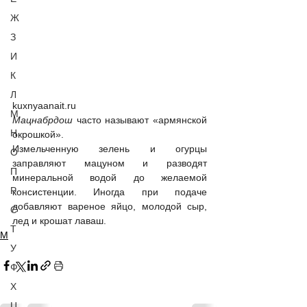
Ж
З
И
К
Л
kuxnyaanait.ru
М
Мацнабрдош
 часто называют «армянской 
Н
окрошкой». 
Измельченную зелень и огурцы 
О
заправляют мацуном и разводят 
П
минеральной водой до желаемой 
Р
консистенции. Иногда при подаче  
добавляют вареное яйцо, молодой сыр, 
С
лед и крошат лаваш.
Т
М
У
Ф
Х
Ц