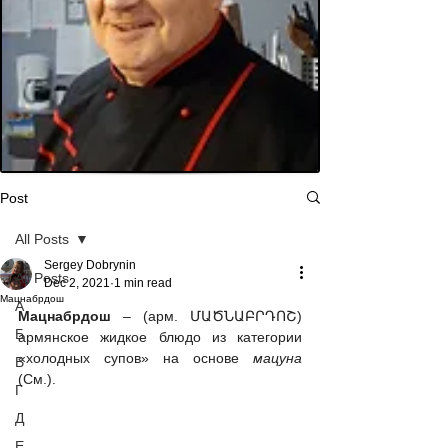
Post
All Posts
Sergey Dobrynin
All Posts
Dec 2, 2021
1 min read
Мацнабрдош
А
Мацнабрдош
 – (арм. ՄԱԾՆԱԲՐԴՈՇ) 
Б
армянское жидкое блюдо из категории 
«холодных супов» на основе 
мацуна
В
(См.). 
Г
Д
Е