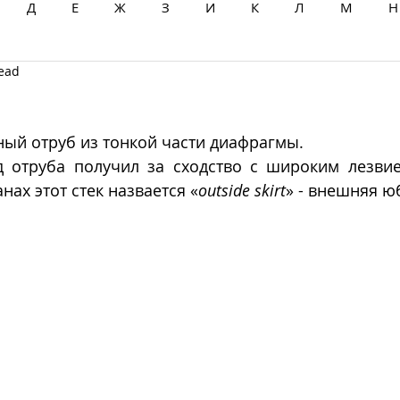
Д
Е
Ж
З
И
К
Л
М
Н
read
Ц
Ч
Ш
Щ
Ы
Э
Ю
Я
ный отруб из тонкой части диафрагмы. 
д отруба получил за сходство с широким лезви
нах этот стек назвается «
outside skirt
» - внешняя ю