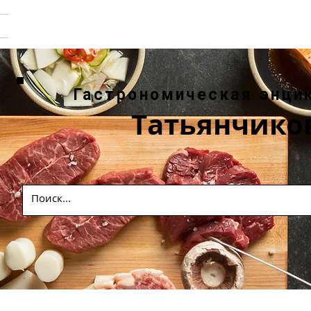
Гастрономическая энци
Татьянчико