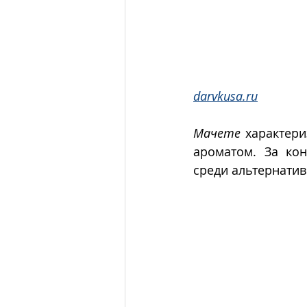
darvkusa.ru
Мачете
 характер
ароматом. За ко
среди альтернатив