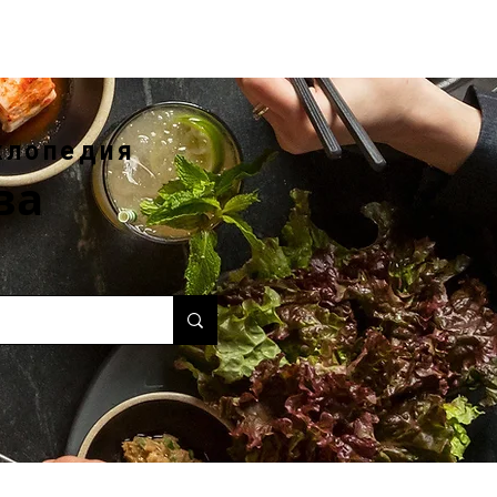
клопедия
ва