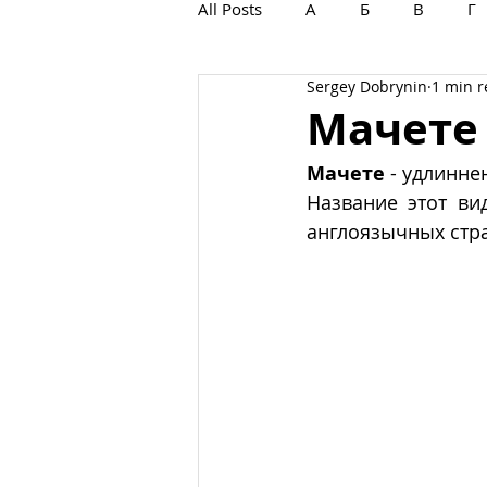
All Posts
А
Б
В
Г
Sergey Dobrynin
1 min 
С
Т
У
Ф
Х
Мачете
Мачете
 - удлинне
Название этот ви
англоязычных стра