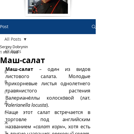
Post
All Posts
Sergey Dobrynin
All Posts
1 min read
Маш-салат
А
Маш-салат
 – один из видов 
Б
листового салата. Молодые 
В
прикорневые листья однолетнего 
травянистого растения 
Г
Валериане́ллы колоско́вой (лат. 
Д
Valerianella locusta
).
Чаще этот салат встречается в 
Е
торговле под английским 
Ж
названием «
салат корн
», хотя есть 
З
и другие названия: 
ореховый салат
, 