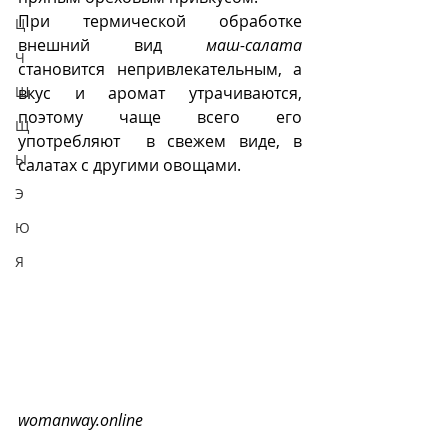
При термической обработке 
Ц
внешний вид 
маш-салата
Ч
становится непривлекательным, а 
Ш
вкус и аромат утрачиваются, 
поэтому чаще всего его 
Щ
употребляют  в свежем виде, в 
Ы
салатах с другими овощами.
Э
Ю
Я
womanway.online