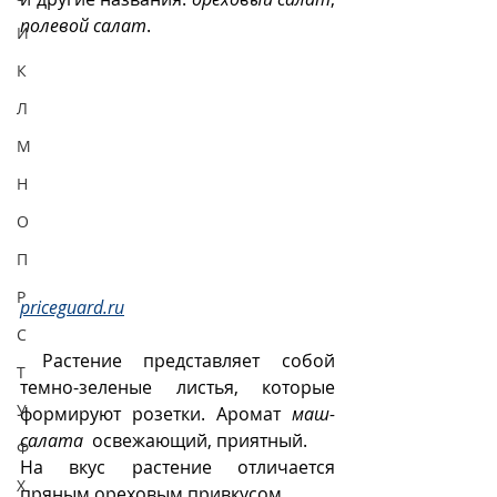
полевой салат
.  
И
К
Л
М
Н
О
П
Р
priceguard.ru
С
 Растение представляет собой 
Т
темно-зеленые листья, которые 
У
формируют розетки. Аромат 
маш-
салата
  освежающий, приятный. 
Ф
На вкус растение отличается 
Х
пряным ореховым привкусом. 