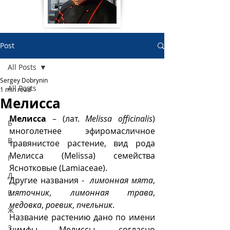
Post
All Posts
Sergey Dobrynin
All Posts
1 min read
Мелисса
А
Мелисса
 – (лат. 
Melissa officinalis
) 
Б
многолетнее эфиромасличное 
В
травянистое растение, вид рода 
Мелисса (Melissa) семейства 
Г
Яснотковые (Lamiaceae). 
Д
Другие названия -  
лимонная мята
, 
мяточник
, 
лимонная трава
, 
Е
медовка
, 
роевик
, 
пчельник
.  
Ж
Название растению дано по имени 
З
нимфы Мелиссы, согласно 