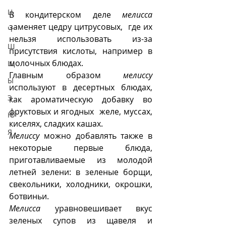
Ц
В кондитерском деле 
мелисса
заменяет цедру цитрусовых,  где их 
Ч
нельзя использовать из-за 
Ш
присутствия кислоты, например в 
молочных блюдах. 
Щ
Главным образом 
мелиссу
Ы
используют в десертных блюдах, 
Э
как ароматическую добавку во 
фруктовых и ягодных  желе, муссах, 
Ю
киселях, сладких кашах. 
Я
Мелиссу
 можно добавлять также в 
некоторые первые блюда, 
приготавливаемые из молодой 
летней зелени: в зеленые борщи, 
свекольники, холодники, окрошки, 
ботвиньи. 
Мелисса
 уравновешивает вкус 
зеленых супов из щавеля и 