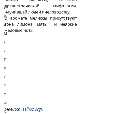
древнегреческой мифологии, 
И
научившей людей пчеловодству. 
К
В аромате мелиссы присутствуют 
тона лимона, мяты  и неяркие 
Л
медовые ноты.  
М
Н
О
П
Р
С
Т
У
Ф
Мелисса 
(selhoz.org).
Х