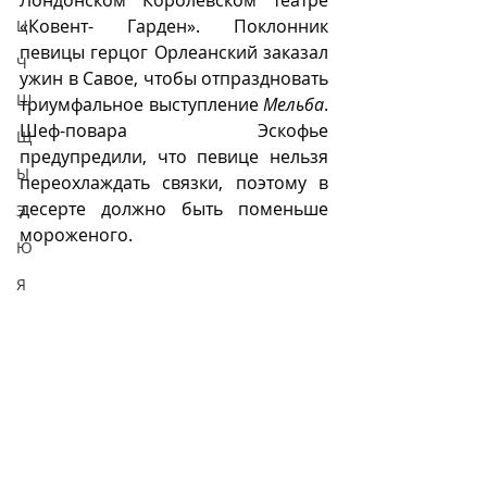
Лондонском Королевском театре  
«Ковент- Гарден». Поклонник 
Ц
певицы герцог Орлеанский заказал 
Ч
ужин в Савое, чтобы отпраздновать 
Ш
триумфальное выступление 
Мельба
. 
Шеф-повара Эскофье 
Щ
предупредили, что певице нельзя 
Ы
переохлаждать связки, поэтому в 
десерте должно быть поменьше 
Э
мороженого.
Ю
Я