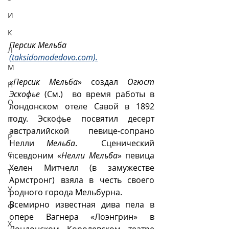
И
К
Персик Мельба 
Л
(taksidomodedovo.com).
М
«
Персик Мельба
» создал 
Огюст 
Н
Эскофье
 (См.)  во время работы в 
О
лондонском отеле Савой в 1892 
году. Эскофье посвятил десерт 
П
австралийской певице-сопрано 
Р
Нелли 
Мельба
.  Сценический 
С
псевдоним «
Нелли Мельба
» певица 
Хелен Митчелл (в замужестве 
Т
Армстронг) взяла в честь своего 
У
родного города Мельбурна. 
Всемирно известная дива пела в 
Ф
опере Вагнера «Лоэнгрин» в 
Х