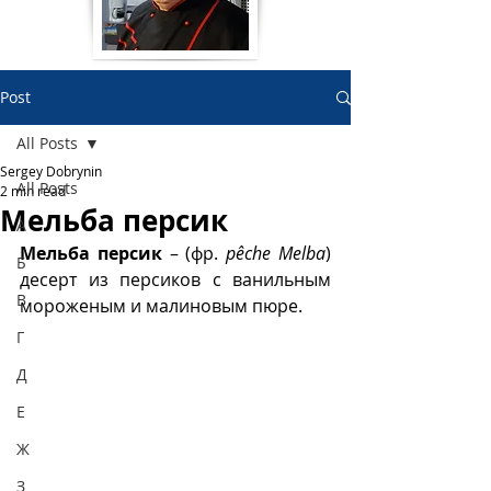
Post
All Posts
Sergey Dobrynin
All Posts
2 min read
Мельба персик
А
Мельба персик
 – (фр. 
pêche Melba
) 
Б
десерт из персиков с ванильным 
В
мороженым и малиновым пюре. 
Г
Д
Е
Ж
З