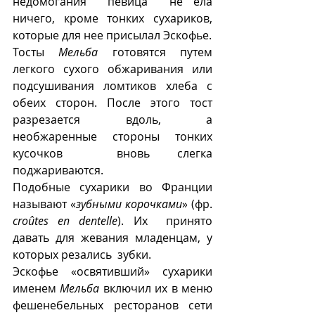
недомогания  певица  не ела 
ничего, кроме тонких сухариков, 
которые для нее присылал Эскофье.  
Тосты 
Мельба
 готовятся путем 
легкого сухого обжаривания или 
подсушивания ломтиков хлеба с 
обеих сторон. После этого тост 
разрезается вдоль, а 
необжаренные стороны тонких 
кусочков  вновь слегка 
поджариваются. 
Подобные сухарики во Франции 
называют «
зубными корочками
» (фр. 
croûtes en dentelle
). Их  принято 
давать для жевания младенцам, у 
которых резались  зубки. 
Эскофье «освятивший» сухарики  
именем 
Мельба
 включил их в меню 
фешенебельных ресторанов сети 