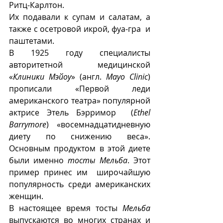
Ритц-Карлтон. 
Их подавали к супам и салатам, а 
также с осетровой икрой, фуа-гра  и 
паштетами.
В 1925 году специалисты 
авторитетной медицинской 
«
Клиники Мэйоу
» (англ. 
Mayo Clinic
) 
прописали «Первой леди 
американского театра» популярной 
актрисе Этель Бэрримор  (
Ethel 
Barrymore
) «восемнадцатидневную  
диету по снижению веса».  
Основным продуктом в этой диете 
были именно 
тосты Мельба
. Этот 
пример принес им
 широчайшую 
популярность среди американских 
женщин. 
В настоящее время тосты 
Мельба
выпускаются во многих странах и 