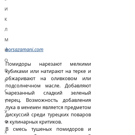
И
К
Л
М
borsazamani.com
Н
О
Помидоры нарезают мелкими 
П
кубиками или натирают на терке и 
обжаривают на оливковом или 
Р
подсолнечном масле. Добавляют 
С
нарезанный сладкий зеленый 
перец. Возможность добавления 
Т
лука в 
менемен
 является предметом 
У
дискуссий среди турецких поваров 
и кулинарных критиков.
Ф
В смесь тушеных помидоров и 
Х