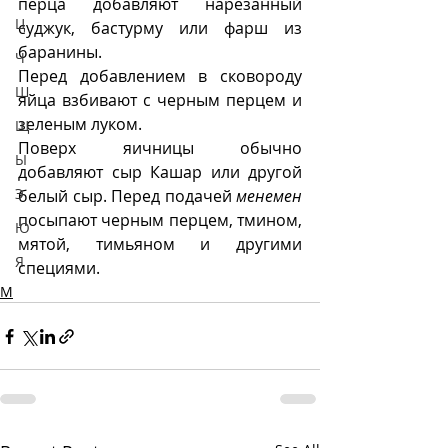
перца добавляют нарезанный 
Ц
суджук, бастурму или фарш из 
баранины.
Ч
Перед добавлением в сковороду 
Ш
яйца взбивают с черным перцем и 
зеленым луком.
Щ
Поверх яичницы обычно 
Ы
добавляют сыр Кашар или другой 
Э
белый сыр. Перед подачей 
менемен
посыпают черным перцем, тмином, 
Ю
мятой, тимьяном и другими 
Я
специями. 
М