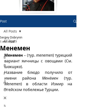
Post
All Posts
Sergey Dobrynin
All Posts
1 min read
Менемен
А
Менемен
 – (тур. 
menemen
) турецкий 
Б
вариант яичницы с овощами (См. 
В
шакшука
).
Название блюдо получило от 
Г
имени района 
Менёмен
 (тур. 
Д
Menemen
) в области Измир на 
Эгейском побележье Турции.
Е
Ж
З