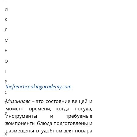
И
К
Л
М
Н
О
П
Р
thefrenchcookingacademy.com
С
Мизанпляс
 – это состояние вещей и 
Т
момент времени, когда посуда, 
У
инструменты и требуемые 
компоненты блюда подготовлены и 
Ф
размещены в удобном для повара 
Х