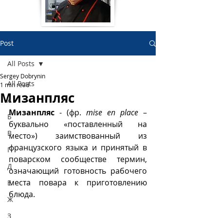
Post
All Posts
Sergey Dobrynin
All Posts
1 min read
Мизанпляс
А
Мизанпляс
 - (фр. 
mise en place
 – 
Б
буквально «поставленный на 
В
место») заимствованный из 
французского языка и принятый в 
Г
поварском сообществе термин, 
Д
означающий готовность рабочего 
места повара к приготовлению 
Е
блюда.
Ж
З