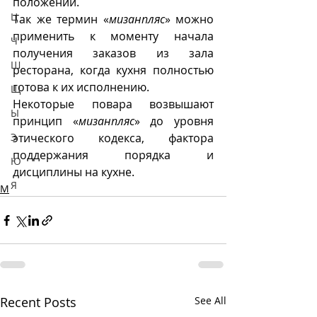
положении. 
Ц
Так же термин «
мизанпляс
» можно 
применить к моменту начала 
Ч
получения заказов из зала 
Ш
ресторана, когда кухня полностью 
готова к их исполнению.  
Щ
Некоторые повара возвышают  
Ы
принцип «
мизанпляс
» до уровня 
Э
этического кодекса, фактора 
поддержания порядка и 
Ю
дисциплины на кухне.
Я
М
Recent Posts
See All