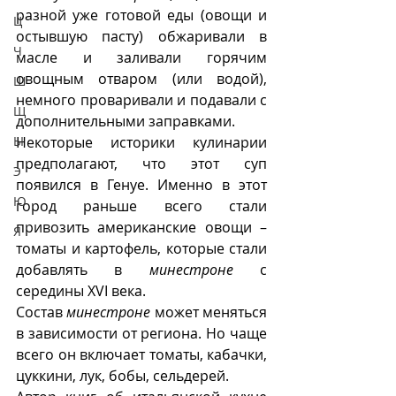
разной уже готовой еды (овощи и 
Ц
остывшую пасту) обжаривали в 
Ч
масле и заливали горячим 
овощным отваром (или водой), 
Ш
немного проваривали и подавали с 
Щ
дополнительными заправками.
Некоторые историки кулинарии 
Ы
предполагают, что этот суп 
Э
появился в Генуе. Именно в этот 
Ю
город раньше всего стали 
привозить американские овощи – 
Я
томаты и картофель, которые стали 
добавлять в 
минестроне
 с 
середины XVI века. 
Состав 
минестроне
 может меняться 
в зависимости от региона. Но чаще 
всего он включает томаты, кабачки, 
цуккини, лук, бобы, сельдерей. 