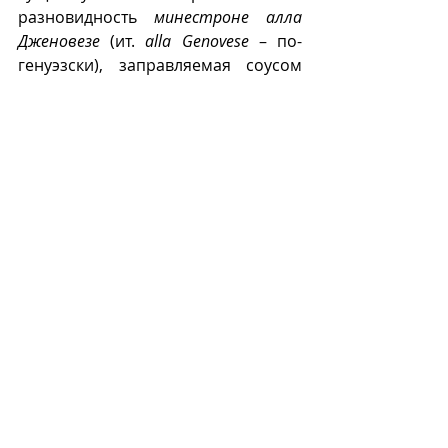
разновидность 
минестроне алла 
Дженовезе
 (ит. 
alla Genovese
 – по-
генуэзски), заправляемая соусом 
песто
.
М
Recent Posts
See All