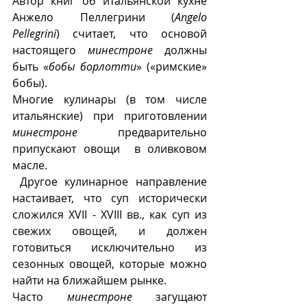
Автор книг об итальянской кухне 
Анжело Пеллегрини (
Angelo 
Pellegrini
) считает, что основой 
настоящего 
минестроне
 должны 
быть «
бобы борлотти
» («римские» 
бобы).
Многие кулинары (в том числе 
итальянские) при приготовлении 
минестроне
 предварительно 
припускают овощи  в оливковом 
масле.
 Другое кулинарное направление 
настаивает, что суп исторически 
сложился XVII - XVIII вв., как суп из 
свежих овощей, и должен 
готовиться исключительно из 
сезонных овощей, которые можно 
найти на ближайшем рынке.
Часто 
минестроне
 загущают 