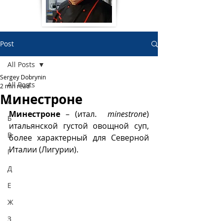
Post
All Posts
Sergey Dobrynin
All Posts
2 min read
Минестроне
А
Минестроне
 – (итал.  
minestrone
) 
Б
итальянской густой овощной суп, 
В
более характерный для Северной 
Италии (Лигурии). 
Г
Д
Е
Ж
З