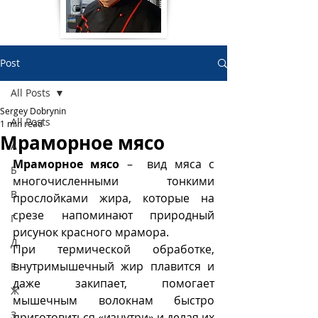
Post
All Posts
Sergey Dobrynin
All Posts
1 min read
Мраморное мясо
А
Мраморное мясо 
–  вид мяса с 
Б
многочисленными тонкими 
В
прослойками жира, которые на 
срезе напоминают природный 
Г
рисунок красного мрамора.
Д
При термической обработке, 
внутримышечный жир плавится и 
Е
даже закипает, помогает 
Ж
мышечным волокнам быстро 
З
приготовиться «изнутри» и делая их 