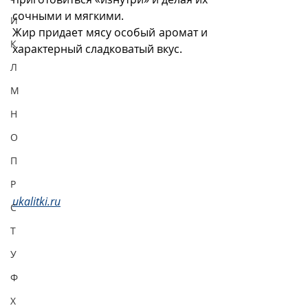
сочными и мягкими.  
И
Жир придает мясу особый аромат и 
К
характерный сладковатый вкус.  
Л
М
Н
О
П
Р
ukalitki.ru
С
Т
У
Ф
Х