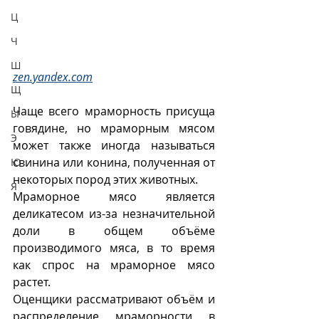
Ц
Ч
Ш
zen.yandex.com
Щ
Чаще всего мраморность присуща 
Ы
говядине, но мраморным мясом 
Э
может также иногда называться 
свинина или конина, полученная от 
Ю
некоторых пород этих животных. 
Я
Мраморное мясо является 
деликатесом из-за незначительной 
доли в общем объёме 
производимого мяса, в то время 
как спрос на мраморное мясо 
растет. 
Оценщики рассматривают объём и 
распределение мраморности в 