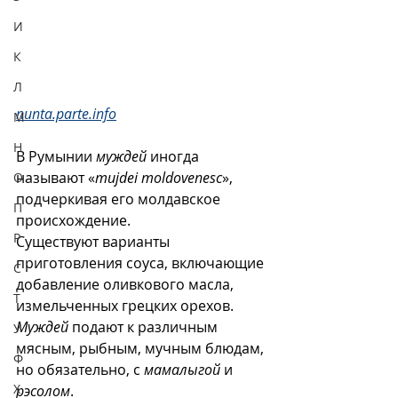
И
К
Л
nunta.parte.info
М
Н
В Румынии 
муждей
 иногда 
называют «
mujdei moldovenesc
», 
О
подчеркивая его молдавское 
П
происхождение.
Р
Существуют варианты 
приготовления соуса, включающие 
С
добавление оливкового масла, 
Т
измельченных грецких орехов.
Муждей
 подают к различным 
У
мясным, рыбным, мучным блюдам, 
Ф
но обязательно, с 
мамалыгой
 и 
Х
рэсолом
. 