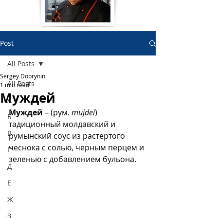
Post
All Posts
Sergey Dobrynin
All Posts
1 min read
Муждей
А
Муждей
 – (рум. 
mujdei
) 
Б
тадиционный молдавский и 
В
румынский соус из растертого 
чеснока с солью, черным перцем и 
Г
зеленью с добавлением бульона.
Д
Е
Ж
З