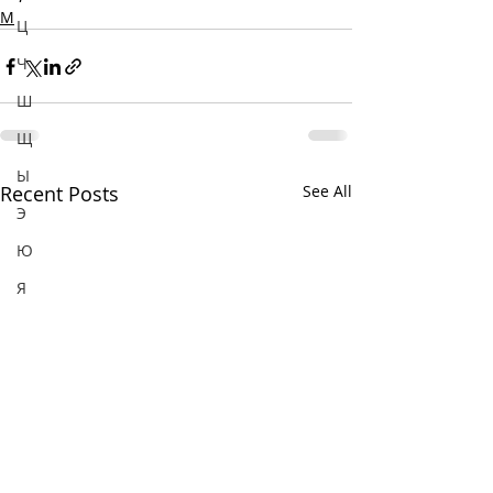
М
Ц
Ч
Ш
Щ
Ы
Recent Posts
See All
Э
Ю
Я