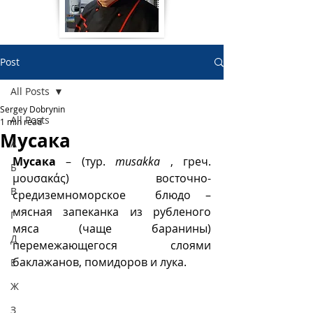
Post
All Posts
Sergey Dobrynin
All Posts
1 min read
Мусака
А
Мусака 
– (тур. 
musakka
 , греч. 
Б
μουσακάς) восточно-
В
средиземноморское  блюдо – 
мясная запеканка из рубленого 
Г
мяса (чаще баранины) 
Д
перемежающегося слоями 
баклажанов, помидоров и лука. 
Е
Ж
З