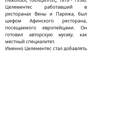
(Νικόλαος Τσελεμεντές, 1878 - 1958). 
Целементес работавший в 
ресторанах Вены и Парижа, был 
шефом Афинского ресторана, 
посещаемого европейцами. Он 
готовил авторскую 
мусаку
, как 
местный специалитет.  
Именно Целементес стал добавлять 
в фарш сырое яйцо и заменил 
йогурт соусом бешамель. 
М
Recent Posts
See All