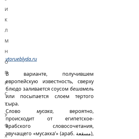
И
К
Л
М
Н
vtorueblyda.ru
О
П
В варианте, получившем 
европейскую известность, сверху 
Р
блюдо заливается соусом 
бешамель
С
или посыпается слоем тертого 
сыра.
Т
Слово 
мусака
, вероятно, 
У
происходит от египетское-
Ф
арабского словосочетания, 
звучащего «мусакка’» (араб. مسقعة), 
Х