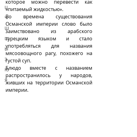
которое можно перевести как 
Ц
«питаемый жидкостью».
Во времена существования 
Ч
Османской империи слово было 
Ш
заимствовано из арабского 
турецким языком и стало 
Щ
употребляться для названия 
Ы
мясоовощного рагу, похожего на 
Э
густой суп. 
Блюдо вместе с названием 
Ю
распространилось у народов, 
Я
живших на территории Османской 
империи.