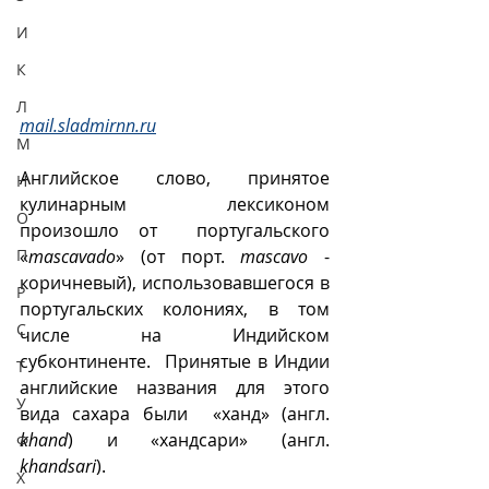
И
К
Л
mail.sladmirnn.ru
М
Английское слово, принятое 
Н
кулинарным лексиконом 
О
произошло от  португальского 
«
mascavado
» (от порт. 
mascavo
 - 
П
коричневый), использовавшегося в 
Р
португальских колониях, в том 
С
числе на Индийском 
субконтиненте.  Принятые в Индии 
Т
английские названия для этого 
У
вида сахара были  «ханд» (англ. 
khand
) и «хандсари» (англ. 
Ф
khandsari
).
Х