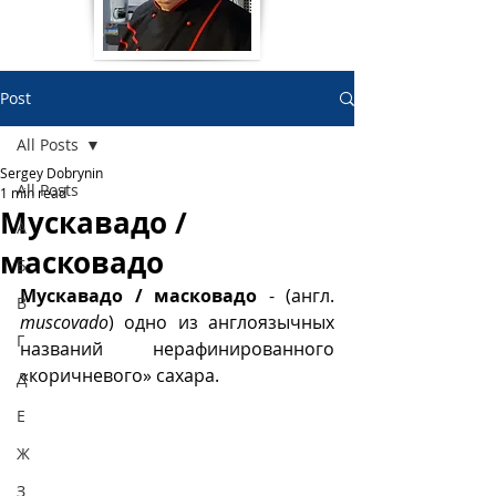
Post
All Posts
Sergey Dobrynin
All Posts
1 min read
Мускавадо /
А
масковадо
Б
Мускавадо / масковадо 
- (англ. 
В
muscovado
) одно из англоязычных 
Г
названий нерафинированного 
«коричневого» сахара.
Д
Е
Ж
З