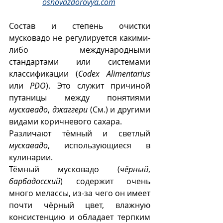
osnovazdorovya.com
Состав и степень очистки 
мусковадо не регулируется какими-
либо международными 
стандартами или системами 
классификации (
Codex Alimentarius
или 
PDO
). Это служит причиной 
путаницы между понятиями 
мускавадо
, 
джаггери
 (См.) и другими 
видами коричневого сахара.  
Различают тёмный и светлый 
мускавадо
, использующиеся в 
кулинарии.
Тёмный мусковадо (
чёрный
, 
барбадосский
) содержит очень 
много мелассы, из-за чего он имеет 
почти чёрный цвет, влажную 
консистенцию и обладает терпким 