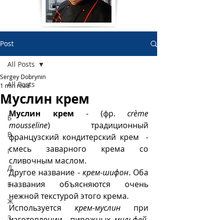
Post
All Posts
Sergey Dobrynin
All Posts
1 min read
Муслин крем
А
Муслин крем
 - (фр. 
crème 
Б
mousseline
)  традиционный 
В
французский кондитерский крем  - 
смесь заварного крема со 
Г
сливочным маслом. 
Д
Другое название - 
крем-шифон
. Оба 
названия объясняются очень 
Е
нежной текстурой этого крема. 
Ж
Используется 
крем-муслин
 при 
З
изготовлении  пирожных 
мильфей
, 