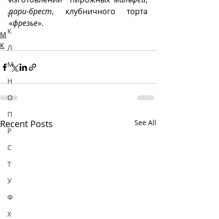
пари-брест
, клубничного торта 
И
«
фрезье
».
К
М
К
Л
М
Н
О
П
Recent Posts
See All
Р
С
Т
У
Ф
Х