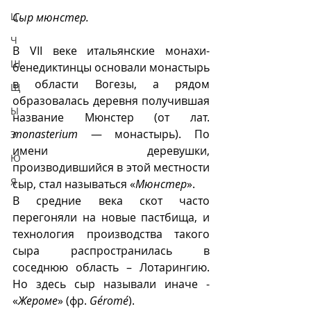
Ц
Сыр мюнстер.
Ч
В VII веке итальянские монахи-
Ш
бенедиктинцы основали монастырь 
в области Вогезы, а рядом 
Щ
образовалась деревня получившая 
Ы
название Мюнстер (от лат. 
monasterium
 — монастырь). По 
Э
имени деревушки, 
Ю
производившийся в этой местности  
Я
сыр, стал называться «
Мюнстер
». 
В средние века скот часто 
перегоняли на новые пастбища, и 
технология производства такого 
сыра распространилась в 
соседнюю область – Лотарингию. 
Но здесь сыр называли иначе - 
«
Жероме
» (фр. 
Géromé
). 