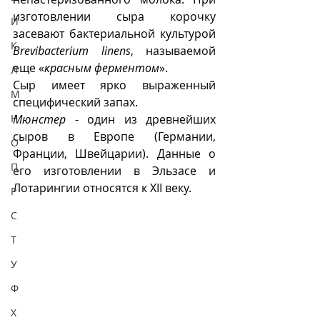
изготовлении сыра корочку 
И
засевают бактериальной культурой 
К
Brevibacterium linens
, называемой 
еще «
красным ферментом
».
Л
Сыр имеет ярко выраженный 
М
специфический запах.
Н
Мюнстер
 - один из древнейших 
сыров в Европе (Германии, 
О
Франции, Швейцарии). Данные о 
П
его изготовлении в Эльзасе и 
Лотарингии относятся к XII веку.
Р
С
Т
У
Ф
Х