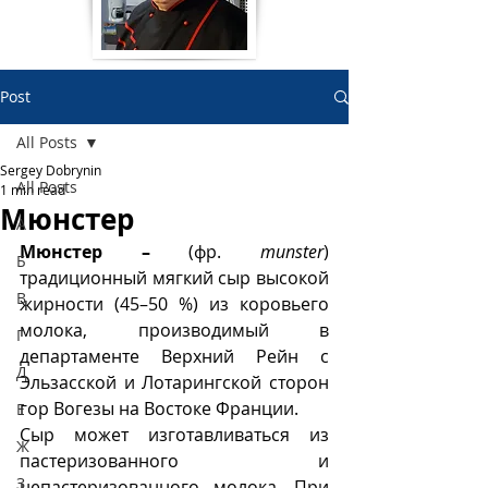
Post
All Posts
Sergey Dobrynin
All Posts
1 min read
Мюнстер
А
Мюнстер – 
(фр. 
munster
) 
Б
традиционный мягкий сыр высокой 
В
жирности (45–50 %) из коровьего 
молока, производимый в 
Г
департаменте Верхний Рейн с 
Д
Эльзасской и Лотарингской сторон 
гор Вогезы на Востоке Франции.
Е
Сыр может изготавливаться из 
Ж
пастеризованного и 
З
непастеризованного молока. При 