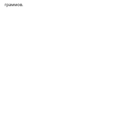
граммов.
М
Recent Posts
See All