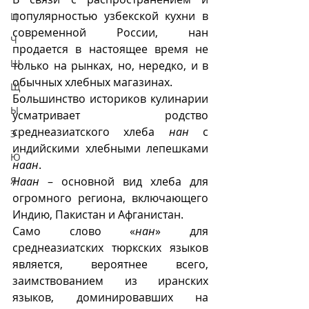
популярностью узбекской кухни в 
Ц
современной России, нан 
Ч
продается в настоящее время не 
Ш
только на рынках, но, нередко, и в 
обычных хлебных магазинах. 
Щ
Большинство историков кулинарии 
Ы
усматривает родство 
среднеазиатского хлеба 
нан
 с 
Э
индийскими хлебными лепешками 
Ю
наан
. 
Наан
 – основной вид хлеба для 
Я
огромного региона, включающего 
Индию, Пакистан и Афганистан.
Само слово «
нан
» для 
среднеазиатских тюркских языков 
является, вероятнее всего, 
заимствованием из иранских 
языков, доминировавших на 