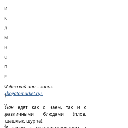
И
К
Л
М
Н
О
П
Р
Узбекский нан – «нон» 
С
(bogatomarket.ru).
Т
У
Нан
 едят как с чаем, так и с 
различными блюдами (плов, 
Ф
шашлык, шурпа). 
Х
В связи с распространением и 