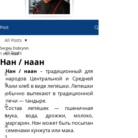
Post
All Posts
Sergey Dobrynin
All Posts
1 min read
Нан / наан
А
Нан / наан
 – традиционный для 
Б
народов Центральной и Средней 
В
Азии хлеб в виде лепёшки. Лепешки 
обычно выпекают в традиционной 
Г
печи — тандыре. 
Д
Состав лепёшек — пшеничная 
мука, вода, дрожжи, молоко, 
Е
маргарин. 
Нан
 может быть посыпан 
Ж
семенами кунжута или мака. 
З