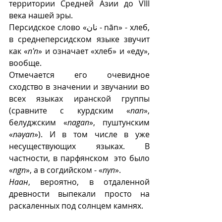
территории Средней Азии до VIII 
века нашей эры. 
Персидское слово «نان‎ - nān» - хлеб, 
в среднеперсидском языке звучит 
как «
n'n
» и означает «хлеб» и «еду», 
вообще. 
Отмечается его очевидное 
сходство в значении и звучании во 
всех языках иранской группы 
(сравните с курдским «
nan
», 
белуджским «
nagan
», пуштунским 
«
nəγan
»). И в том числе в уже 
несуществующих языках. В 
частности, в парфянском  это было 
«
ngn
», а в согдийском - «
nγn
».  
Наан
, вероятно, в отдаленной 
древности выпекали просто на 
раскаленных под солнцем камнях.