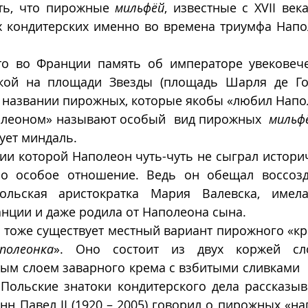
ть, что пирожные 
мильфëй
, известные с XVII века
 кондитерских именно во времена триумфа Наполе
то во Франции память об императоре увековече
кой на площади Звезды (площадь Шарля де Гол
в названии пирожных, которые якобы «любил Напо
леоном» называют особый  вид пирожных  
мильф
ует миндаль.  
ии которой Наполеон чуть-чуть не сыграл историч
ло особое отношение. Ведь он обещал воссозд
польская аристократка Мария Валевска, имела
ции и даже родила от Наполеона сына.  
тоже существует местный вариант пирожного «кре
полеонка
». Оно состоит из двух коржей слое
ым слоем заварного крема с взбитыми сливками  
Польские знатоки кондитерского дела рассказыва
н Павел II (1920 – 2005) говорил о пирожных «нап