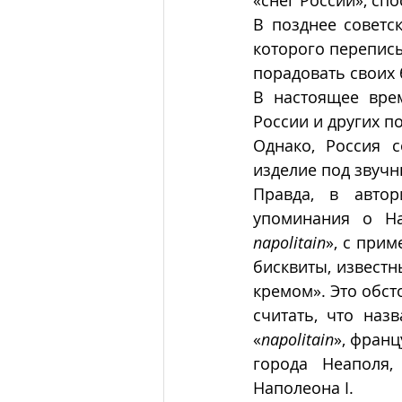
«снег России», сп
В позднее советс
которого переписы
порадовать своих 
В настоящее вре
России и других по
Однако, Россия с
изделие под звуч
Правда, в автор
упоминания о На
napolitain
», с прим
бисквиты, известн
кремом». Это обст
считать, что наз
«
napolitain
», франц
города Неаполя,
Наполеона I.   