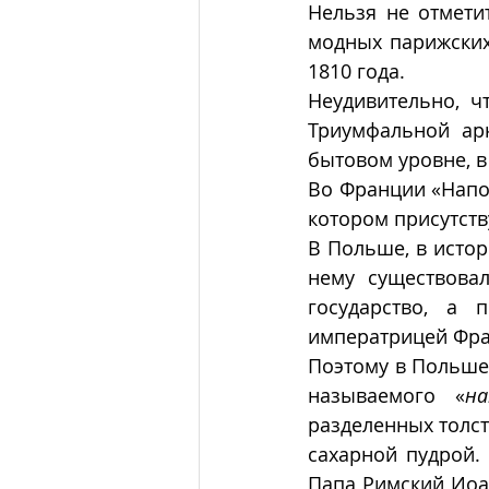
Нельзя не отмети
модных парижских
1810 года. 
Неудивительно, ч
Триумфальной ар
бытовом уровне, 
Во Франции «Напо
котором присутств
В Польше, в истор
нему существова
государство, а 
императрицей Фран
Поэтому в Польше 
называемого «
на
разделенных толст
сахарной пудрой. 
Папа Римский Иоан