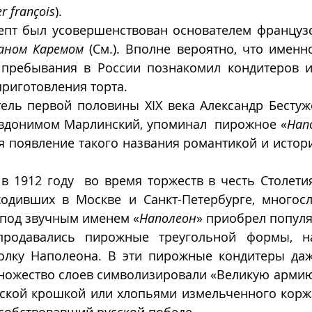
er françois
). 
епт был усовершенствован основателем французс
аном Каремом
 (См.). Вполне вероятно, что именн
 пребывания в России познакомил кондитеров и
приготовления торта.
ель первой половины XIX века Александр Бестужев
вдонимом Марлинский, упоминал  пирожное «
Нап
я появление такого названия романтикой и истор
 в 1912 году  во время торжеств в честь Столети
одивших в Москве и Санкт-Петербурге, многосл
под звучным именем «
Наполеон
» приобрел популя
продавались пирожные треугольной формы, н
олку Наполеона. В эти пирожные кондитеры даж
ножество слоев символизировали «Великую армию»
ской крошкой или хлопьями измельченного коржа