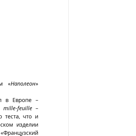
ем «
Наполеон
» 
л в Европе – 
. 
mille-feuille
 – 
 теста, что и 
ском изделии 
а «Французский 