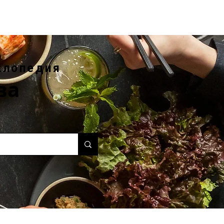
клопедия
ва