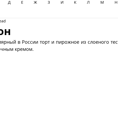
Д
Е
Ж
З
И
К
Л
М
Н
read
Ц
Ч
Ш
Щ
Ы
Э
Ю
Я
он
улярный в России торт и пирожное из слоеного тес
чным кремом.   