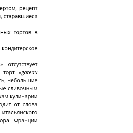
ертом, рецепт 
, старавшиеся 
ных тортов в 
кондитерское 
e
» отсутствует  
 торт
«
gateau 
ть, небольшие 
ые сливочным 
кам кулинарии 
одит от слова 
 итальянского 
ора Франции 