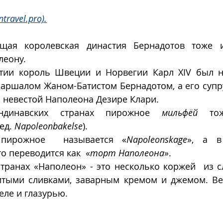
ntravel.pro).
ая королевская династия Бернадотов тоже и
еону. 
тии король Швеции и Норвегии Карл XIV был н
ршалом Жаном-Батистом Бернадотом, а его супруг
 невестой Наполеона Дезире Клари.  
динавских странах пирожное
 мильфëй 
то
д. 
Napoleonbakelse
). 
пирожное  называется «
Napoleonskage
», а в
то переводится как  «
торт Наполеона
».
транах «Наполеон» - это несколько коржей  из сл
тыми сливками, заварным кремом и джемом. Ве
ле и глазурью. 