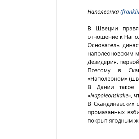
Наполеонка 
(frankli
В Швеции правящ
отношение к Напол
Основатель динас
наполеоновским ма
Дезидерия, первой
Поэтому в Скан
«Наполеоном» (шве
В Дании такое 
«
Napoleonskake
», ч
В Скандинавских с
промазанных взби
покрыт ягодным же