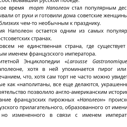
особствовавший русской победе. 
кое время  
торт Наполеон
 стал популярным дес
вали от руки и готовили дома советские женщины
близких чем-то необычным к празднику. 
мя Наполеон остается одним из самых популяр
стсоветских странах.  
овсем не единственная страна, где существует 
ным именем французского императора.
итетной Энциклопедии «
Larousse Gastronomiqu
полеоне, хотя в ней упоминается пирог или
ечанием, что, хотя сам торт не часто можно увиде
ые как «наполитаны, все еще делаются, украшенн
оятельство позволило англо-американским истори
вание французских пирожных «
Наполеон
» происх
узского прилагательного, образованного от имени
 но измененного в связи с именем императ