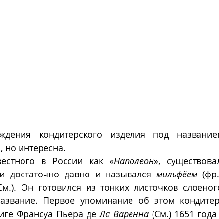
ждения кондитерского изделия под названи
, но интересна. 
вестного в России как «
Наполеон
», существова
и достаточно давно и назывался 
мильфёем
 (фр
См.). Он готовился из тонких листочков слоеного
азвание. Первое упоминание об этом кондитер
ниге Франсуа Пьера де 
Ла Варенна
 (См.) 1651 год