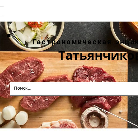
Гастрономическая энци
Татьянчико