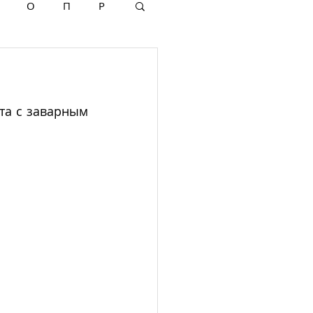
О
П
Р
та с заварным 