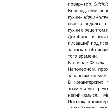
повар» (фр. 
Cuisini
Впоследствии рец
кухни» 
Мари-Анту
своего недолгого
кухни с рецептом 
Декабрист и писат
писавший под псе
записках, объясня
того времени. 
В начале ХХ века,
Наполеоном, прох
заварным кремом 
В кондитерских 
знаменитую треуг
некий «смысл».  М
Посыпка кондитер