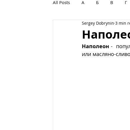
All Posts
А
Б
В
Г
Sergey Dobrynin
3 min 
С
Т
У
Ф
Х
Наполе
Наполеон
 -  поп
или масляно-сливо