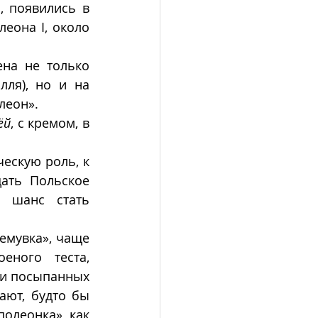
, появились в 
она I, около 
на не только 
ля), но и на 
леон».
ëй
, с кремом, в 
ескую роль, к 
ать Польское 
 шанс стать 
мувка», чаще 
ного теста, 
и посыпанных 
ют, будто бы 
олеонка», как 