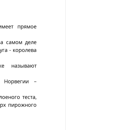
меет прямое 
а самом деле 
а - королева 
же называют 
 Норвегии – 
оеного теста, 
рх пирожного 